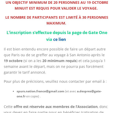
UN OBJECTIF MINIMUM DE 20 PERSONNES AU 19 OCTOBRE
MINUIT EST REQUIS POUR VALIDER LE VOYAGE.
LE NOMBRE DE PARTICIPANTS EST LIMIT
É
À 30 PERSONNES
MAXIMUM.
L’inscription s’effectue depuis la page de Gate One
via
ce lien
Il est bien entendu encore possible de faire un départ autre
que Paris ou de se greffer au voyage à San Antonio après le
19 octobre
(si on a les
20 minimum requis
) et cela jusqu’a 1
semaine avant le départ, mais on ne pourra pas forcément
garantir le tarif annoncé.
Pour plus de précisions, veuillez nous contacter par email à :
spurs.nation.france@gmail.com
(et avec
a.despres@gate-
one.fr
en copie) .
Cette
offre est réservée aux membres de l’Association
, donc
vous devez en faire partie pour en bénéficier (cotisation de