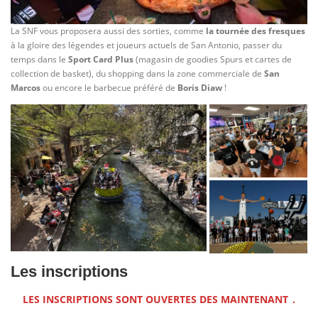
La SNF vous proposera aussi des sorties, comme
la tournée des fresques
à la gloire des légendes et joueurs actuels de San Antonio, passer du
temps dans le
Sport Card Plus
(magasin de goodies Spurs et cartes de
collection de basket), du shopping dans la zone commerciale de
San
Marcos
ou encore le barbecue préféré de
Boris Diaw
!
Les inscriptions
LES INSCRIPTIONS SONT OUVERTES DES MAINTENANT
.