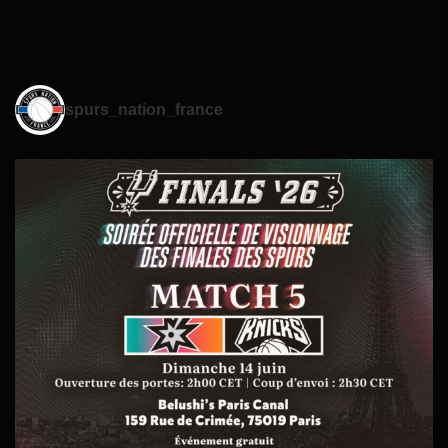
spurs_nation_france