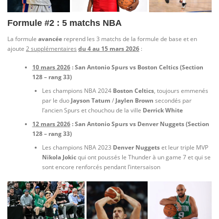
Formule #2 : 5 matchs NBA
La formule
avancée
reprend les 3 matchs de la formule de base et en
ajoute
2 supplémentaires
du 4 au 15 mars 2026
:
10 mars 2026
: San Antonio Spurs vs Boston Celtics
(
Section
128 – rang 33
)
Les champions NBA 2024
Boston Celtics
, toujours emmenés
par le duo
Jayson Tatum
/
Jaylen Brown
secondés par
l’ancien Spurs et chouchou de la ville
Derrick White
12 mars 2026
: San Antonio Spurs vs Denver Nuggets (Section
128 – rang 33)
Les champions NBA 2023
Denver Nuggets
et leur triple MVP
Nikola Jokic
qui ont poussés le Thunder à un game 7 et qui se
sont encore renforcés pendant l’intersaison