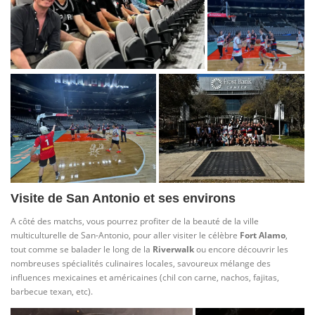
Visite de San Antonio et ses environs
A côté des matchs, vous pourrez profiter de la beauté de la ville
multiculturelle de San-Antonio, pour aller visiter le célèbre
Fort Alamo
,
tout comme se balader le long de la
Riverwalk
ou encore découvrir les
nombreuses spécialités culinaires locales, savoureux mélange des
influences mexicaines et américaines (chil con carne, nachos, fajitas,
barbecue texan, etc).