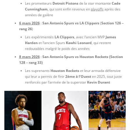
Les prometteurs
Detroit Pistons
de la star montante
Cade
Cunningham
, qui sont enfin revenus en
playoffs
après des
années de galère
6 mars 2026
:
San Antonio Spurs vs LA Clippers
(
Section 126 –
rang 26
)
Les expérimentés
LA Clippers
, avec l’ancien MVP
James
Harden
et l’ancien Spurs
Kawhi Leonard
, qui restent
redoutables malgré le poids des années
8 mars 2026
:
San Antonio Spurs vs Houston Rockets
(Section
128 – rang 33)
Les suprenants
Houston Rockets
et leur armada défensive
qui leur a permis de finir
2ème à l’Ouest
en 2025, tout juste
renforcés par l’arrivée de la superstar
Kevin Durant