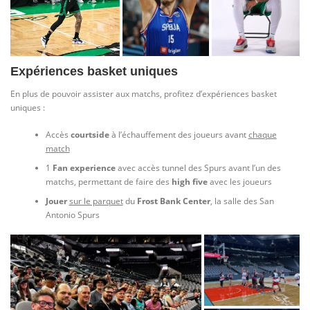
Expériences basket uniques
En plus de pouvoir assister aux matchs, profitez d’expériences basket
uniques :
Accès
courtside
à l’échauffement des joueurs avant
chaque
match
1
Fan experience
avec accès tunnel des Spurs avant l’un des
matchs, permettant de faire des
high five
avec les joueurs
Jouer
sur le parquet
du
Frost Bank Center
, la salle des San
Antonio Spurs