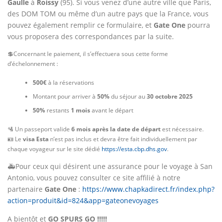
Gaulle
à
Roissy
(95). Si vous venez d’une autre ville que Paris,
des DOM TOM ou même d’un autre pays que la France, vous
pouvez également remplir ce formulaire, et
Gate One
pourra
vous proposera des correspondances par la suite.
💲Concernant le paiement, il s’effectuera sous cette forme
d’échelonnement :
500€
à la réservations
Montant pour arriver à
50%
du séjour au
30 octobre 2025
50%
restants
1 mois
avant le départ
🛂 Un passeport valide
6 mois
après la date de départ
est nécessaire.
🪪 Le
visa Esta
n’est pas inclus et devra être fait individuellement par
chaque voyageur sur le site dédié
https://esta.cbp.dhs.gov
.
🚑Pour ceux qui désirent une assurance pour le voyage à San
Antonio, vous pouvez consulter ce site affilié à notre
partenaire
Gate One
:
https://www.chapkadirect.fr/index.php?
action=produit&id=824&app=gateonevoyages
A bientôt et
GO SPURS GO !!!!!