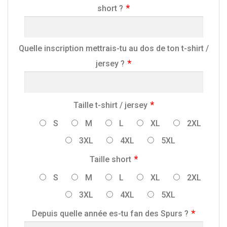
short ?
Quelle inscription mettrais-tu au dos de ton t-shirt /
jersey ?
Taille t-shirt / jersey
S
M
L
XL
2XL
3XL
4XL
5XL
Taille short
S
M
L
XL
2XL
3XL
4XL
5XL
Depuis quelle année es-tu fan des Spurs ?