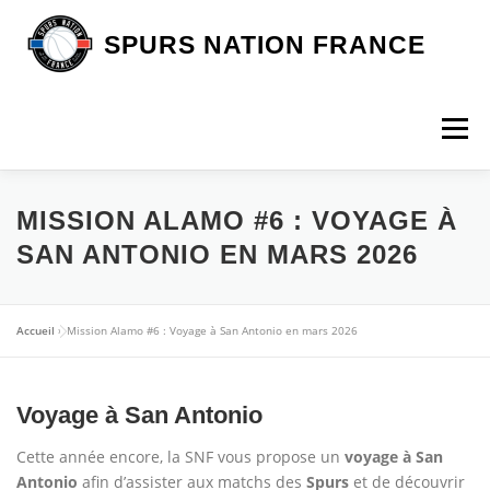
Aller
au
SPURS NATION FRANCE
contenu
Menu
DEVENIR MEMBRE
LA BOUTIQUE SNF
MISSION ALAMO #6 : VOYAGE À
SAN ANTONIO EN MARS 2026
NOS VOYAGES
L’ASSOCIATION
LES SPURS
Accueil
»
Mission Alamo #6 : Voyage à San Antonio en mars 2026
ARTICLES
CONTACT
Voyage à San Antonio
Cette année encore, la SNF vous propose un
voyage
à San
Antonio
afin d’assister aux matchs des
Spurs
et de découvrir