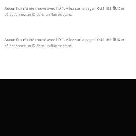
Tous les flux
Aucun flux n’a été trouvé avec l’ID 1. Allez sur la page
et
sélectionnez un ID dans un flux existant.
Tous les flux
Aucun flux n’a été trouvé avec l’ID 1. Allez sur la page
et
sélectionnez un ID dans un flux existant.