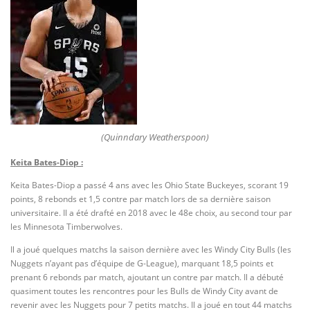
(Quinndary Weatherspoon)
Keita Bates-Diop :
Keita Bates-Diop a passé 4 ans avec les Ohio State Buckeyes, scorant 19
points, 8 rebonds et 1,5 contre par match lors de sa dernière saison
universitaire. Il a été drafté en 2018 avec le 48e choix, au second tour par
les Minnesota Timberwolves.
Il a joué quelques matchs la saison dernière avec les Windy City Bulls (les
Nuggets n’ayant pas d’équipe de G-League), marquant 18,5 points et
prenant 6 rebonds par match, ajoutant un contre par match. Il a débuté
quasiment toutes les rencontres pour les Bulls de Windy City avant de
revenir avec les Nuggets pour 7 petits matchs. Il a joué en tout 44 matchs