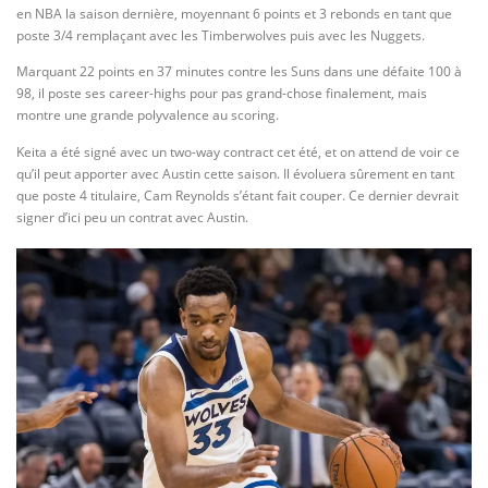
en NBA la saison dernière, moyennant 6 points et 3 rebonds en tant que
poste 3/4 remplaçant avec les Timberwolves puis avec les Nuggets.
Marquant 22 points en 37 minutes contre les Suns dans une défaite 100 à
98, il poste ses career-highs pour pas grand-chose finalement, mais
montre une grande polyvalence au scoring.
Keita a été signé avec un two-way contract cet été, et on attend de voir ce
qu’il peut apporter avec Austin cette saison. Il évoluera sûrement en tant
que poste 4 titulaire, Cam Reynolds s’étant fait couper. Ce dernier devrait
signer d’ici peu un contrat avec Austin.