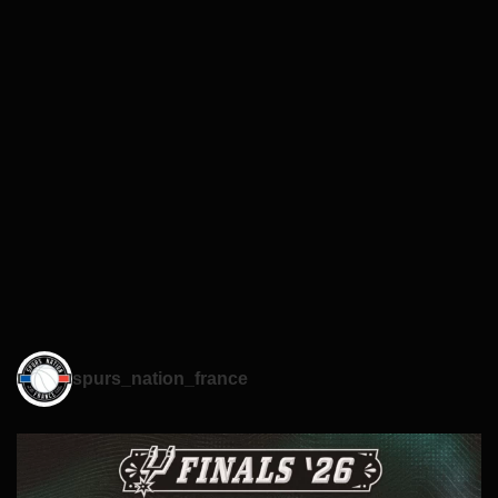
spurs_nation_france