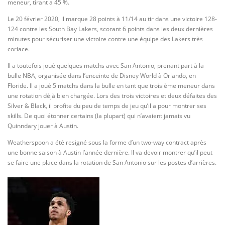
meneur, tirant a 45 %.
Le 20 février 2020, il marque 28 points à 11/14 au tir dans une victoire 128-
124 contre les South Bay Lakers, scorant 6 points dans les deux dernières
minutes pour sécuriser une victoire contre une équipe des Lakers très
coriace.
Il a toutefois joué quelques matchs avec San Antonio, prenant part à la
bulle NBA, organisée dans l’enceinte de Disney World à Orlando, en
Floride. Il a joué 5 matchs dans la bulle en tant que troisième meneur dans
une rotation déjà bien chargée. Lors des trois victoires et deux défaites des
Silver & Black, il profite du peu de temps de jeu qu’il a pour montrer ses
skills. De quoi étonner certains (la plupart) qui n’avaient jamais vu
Quinndary jouer à Austin.
Weatherspoon a été resigné sous la forme d’un two-way contract après
une bonne saison à Austin l’année dernière. Il va devoir montrer qu’il peut
se faire une place dans la rotation de San Antonio sur les postes d’arrières.