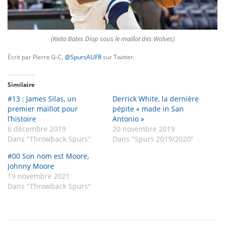
(Keita Bates Diop sous le maillot des Wolves)
Écrit par Pierre G-C,
@SpursAUFR
sur Twitter.
Similaire
#13 : James Silas, un
Derrick White, la dernière
premier maillot pour
pépite « made in San
l’histoire
Antonio »
6 décembre 2019
20 novembre 2019
Dans "Throwback Spurs"
Dans "Spurs 2019/2020"
#00 Son nom est Moore,
Johnny Moore
19 novembre 2021
Dans "Throwback Spurs"