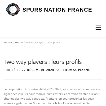
Aller
au
SPURS NATION FRANCE
contenu
Menu
Accueil
»
Articles
»
Two way players : leurs profils
DEVENIR MEMBRE
LA BOUTIQUE SNF
Two way players : leurs profils
NOS VOYAGES
L’ASSOCIATION
LES SPURS
PUBLIÉ LE
27 DÉCEMBRE 2020
PAR
THOMAS PIZANO
ARTICLES
CONTACT
En préparation de la saison NBA 2020-2021, les équipes ont commencé à
signer des joueurs pour remplir leurs rosters, et certains d’entre eux ont
obtenus des two-way contracts. Profitons-en pour présenter les deux
joueurs signés par les Spurs pour faire le boulot avec Austin et San