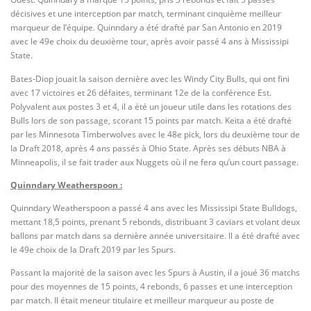
décisives et une interception par match, terminant cinquième meilleur
marqueur de l’équipe. Quinndary a été drafté par San Antonio en 2019
avec le 49e choix du deuxième tour, après avoir passé 4 ans à Mississipi
State.
Bates-Diop jouait la saison dernière avec les Windy City Bulls, qui ont fini
avec 17 victoires et 26 défaites, terminant 12e de la conférence Est.
Polyvalent aux postes 3 et 4, il a été un joueur utile dans les rotations des
Bulls lors de son passage, scorant 15 points par match. Keita a été drafté
par les Minnesota Timberwolves avec le 48e pick, lors du deuxième tour de
la Draft 2018, après 4 ans passés à Ohio State. Après ses débuts NBA à
Minneapolis, il se fait trader aux Nuggets où il ne fera qu’un court passage.
Quinndary Weatherspoon :
Quinndary Weatherspoon a passé 4 ans avec les Mississipi State Bulldogs,
mettant 18,5 points, prenant 5 rebonds, distribuant 3 caviars et volant deux
ballons par match dans sa dernière année universitaire. Il a été drafté avec
le 49e choix de la Draft 2019 par les Spurs.
Passant la majorité de la saison avec les Spurs à Austin, il a joué 36 matchs
pour des moyennes de 15 points, 4 rebonds, 6 passes et une interception
par match. Il était meneur titulaire et meilleur marqueur au poste de