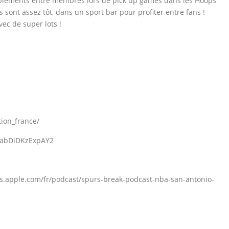
blements entre membres lors de pick up games dans les Hoops
 sont assez tôt, dans un sport bar pour profiter entre fans !
ec de super lots !
ion_france/
UabDiDKzExpAY2
ts.apple.com/fr/podcast/spurs-break-podcast-nba-san-antonio-