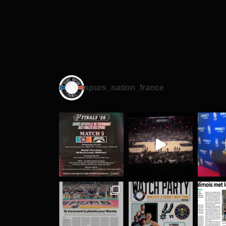
spurs_nation_france