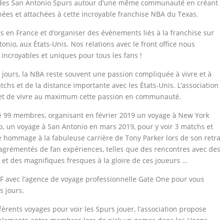
e des San Antonio Spurs autour d’une même communauté en créant
nées et attachées à cette incroyable franchise NBA du Texas.
rs en France et d’organiser des évènements liés à la franchise sur
nio, aux États-Unis. Nos relations avec le front office nous
incroyables et uniques pour tous les fans !
ours, la NBA reste souvent une passion compliquée à vivre et à
chs et de la distance importante avec les États-Unis. L’association
rmet de vivre au maximum cette passion en communauté.
té 99 membres, organisant en février 2019 un voyage à New York
, un voyage à San Antonio en mars 2019, pour y voir 3 matchs et
e hommage à la fabuleuse carrière de Tony Parker lors de son retra
agrémentés de fan expériences, telles que des rencontres avec de
o et des magnifiques fresques à la gloire de ces joueurs …
NF avec l’agence de voyage professionnelle Gate One pour vous
s jours.
férents voyages pour voir les Spurs jouer, l’association propose