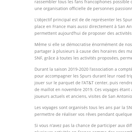
rassembler tous les fans francophones possibl
une organisation officielle de personnes passion
L’objectif principal est de de représenter les Spu
place en France mais aussi directement à San Anto
permettent aujourd’hui de proposer des activités 
Même si elle se démocratise énormément de nos j
partager à plusieurs à cause des horaires des mat
SNF, grâce à toutes les activités proposées, pe
Durant la saison 2019-2020 l’association a comp
pour accompagner les Spurs durant leur road trip
jouer sur le parquet de l’AT&T center, puis rendr
de maillot en novembre 2019. Ces voyages étant 
joueurs actuels et anciens, visites de San Antoni
Les voyages sont organisés tous les ans par la S
permettre de réaliser vos rêves pendant quelque
Si vous n’avez pas la chance de participer aux dif