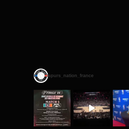
spurs_nation_france