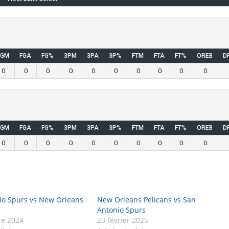
FGM
FGA
FG%
3PM
3PA
3P%
FTM
FTA
FT%
OREB
D
0
0
0
0
0
0
0
0
0
0
FGM
FGA
FG%
3PM
3PA
3P%
FTM
FTA
FT%
OREB
D
0
0
0
0
0
0
0
0
0
0
io Spurs vs New Orleans
New Orleans Pelicans vs San
Antonio Spurs
e 2024
23 février 2025