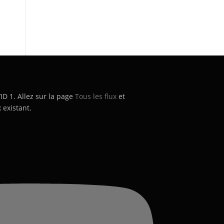
’ID 1. Allez sur la page
Tous les flux
et
 existant.