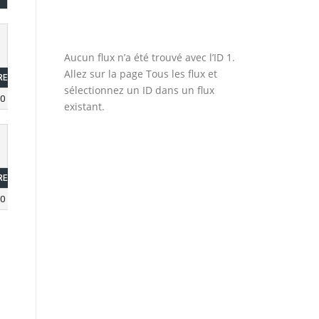
Aucun flux n’a été trouvé avec l’ID 1.
Allez sur la page
Tous les flux
et
REB
TOV
PF
+/-
sélectionnez un ID dans un flux
0
0
0
0
existant.
REB
TOV
PF
+/-
0
0
0
0