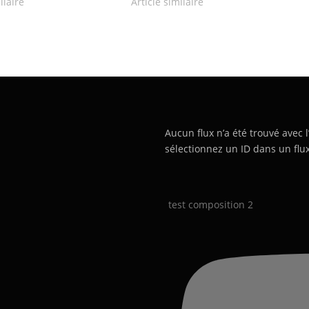
ilaire
Article similaire
Aucun flux n’a été trouvé avec l
sélectionnez un ID dans un flux
test composition 2