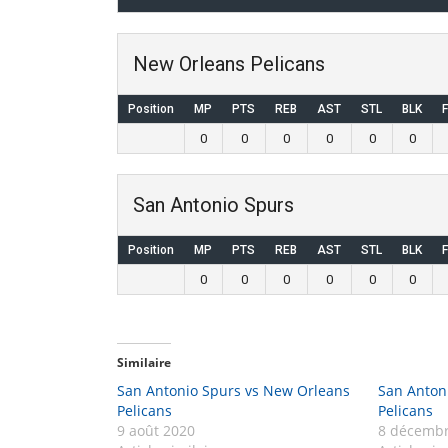
New Orleans Pelicans
Position
MP
PTS
REB
AST
STL
BLK
0
0
0
0
0
0
San Antonio Spurs
Position
MP
PTS
REB
AST
STL
BLK
0
0
0
0
0
0
Similaire
San Antonio Spurs vs New Orleans
San Anton
Pelicans
Pelicans
9 août 2020
8 décembr