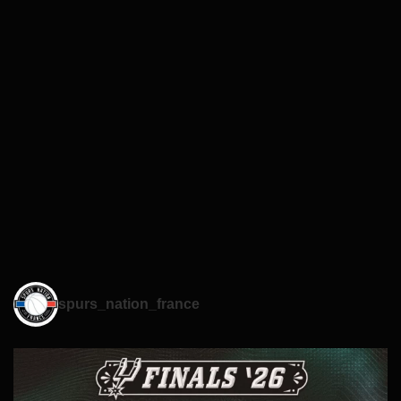
spurs_nation_france