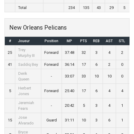
Total
234
135
43
29
5
New Orleans Pelicans
#
Joueur
Position
MP
PTS
REB
AST
STL
B
Trey
25
Forward
37:48
32
3
4
2
Murphy III
41
Saddiq Bey
Forward
36:14
17
6
2
0
Derik
-
33:07
33
10
10
0
Queen
Herbert
5
Forward
25:40
17
6
4
4
Jones
Jeremiah
-
20:42
5
3
4
1
Fears
Jose
15
Guard
31:11
10
3
6
1
Alvarado
Bryce