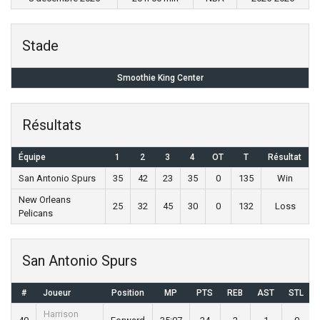
Stade
Smoothie King Center
Résultats
Équipe
1
2
3
4
OT
T
Résultat
San Antonio Spurs
35
42
23
35
0
135
Win
New Orleans
25
32
45
30
0
132
Loss
Pelicans
San Antonio Spurs
#
Joueur
Position
MP
PTS
REB
AST
STL
Harrison