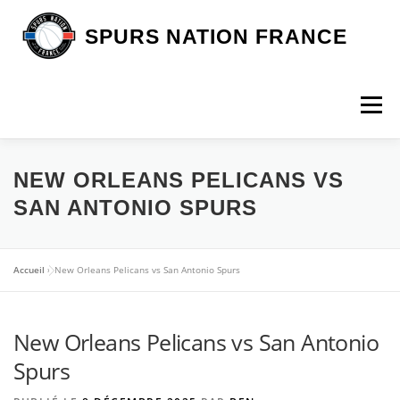
Aller
au
SPURS NATION FRANCE
contenu
Menu
DEVENIR MEMBRE
LA BOUTIQUE SNF
NEW ORLEANS PELICANS VS
SAN ANTONIO SPURS
NOS VOYAGES
L’ASSOCIATION
LES SPURS
Accueil
»
New Orleans Pelicans vs San Antonio Spurs
ARTICLES
CONTACT
New Orleans Pelicans vs San Antonio
Spurs