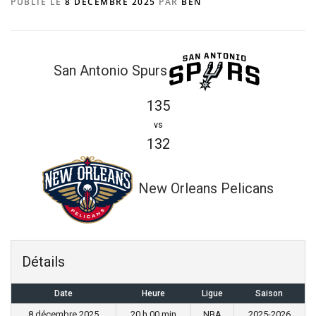
PUBLIÉ LE
8 DÉCEMBRE 2025
PAR
BEN
San Antonio Spurs
135
vs
132
New Orleans Pelicans
Détails
Date
Heure
Ligue
Saison
8 décembre 2025
20 h 00 min
NBA
2025-2026