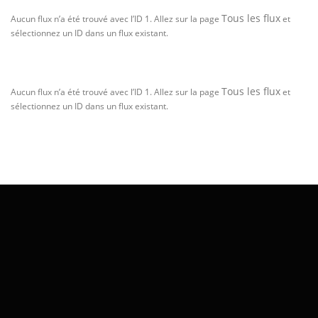
Tous les flux
Aucun flux n’a été trouvé avec l’ID 1. Allez sur la page
et
sélectionnez un ID dans un flux existant.
Tous les flux
Aucun flux n’a été trouvé avec l’ID 1. Allez sur la page
et
sélectionnez un ID dans un flux existant.