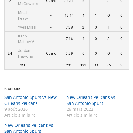
7
Guard
23:31
8
1
2
0
McGowens
Micah
-
13:14
4
1
0
0
Peavy
Yves Missi
-
7:38
2
0
1
0
Karlo
-
7:16
4
0
2
0
MatkoviÄ
Jordan
24
Guard
3:39
0
0
0
0
Hawkins
Total
235
132
33
35
8
Similaire
San Antonio Spurs vs New
New Orleans Pelicans vs
Orleans Pelicans
San Antonio Spurs
9 août 2020
26 mars 2022
Article similaire
Article similaire
New Orleans Pelicans vs
San Antonio Spurs