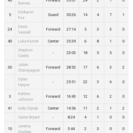
40
Forward
35:07
24
2
1
0
Barnes
De’Aaron
5
Guard
30:26
14
4
7
1
Fox
Devin
24
Forward
27:14
5
3
3
0
Vassell
40
Luke Kornet
Center
25:39
6
8
1
0
Stephon
-
23:03
18
5
5
0
Castle
Julian
30
Forward
28:53
17
6
3
2
Champagnie
Dylan
-
25:51
22
3
6
0
Harper
Keldon
3
Forward
16:43
12
6
2
0
Johnson
41
Kelly Olynyk
Center
14:56
11
2
1
2
Carter Bryant
-
8:24
4
1
0
0
Jeremy
10
Forward
3:44
2
3
0
0
Sochan