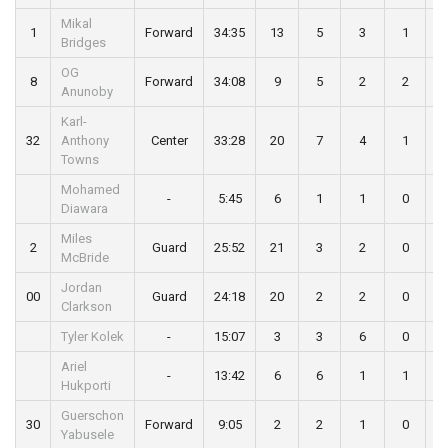
Mikal
1
Forward
34:35
13
5
3
1
Bridges
OG
8
Forward
34:08
9
5
2
2
Anunoby
Karl-
32
Anthony
Center
33:28
20
7
4
1
Towns
Mohamed
-
5:45
6
1
1
0
Diawara
Miles
2
Guard
25:52
21
3
2
0
McBride
Jordan
00
Guard
24:18
20
2
2
0
Clarkson
Tyler Kolek
-
15:07
3
3
6
0
Ariel
-
13:42
6
6
1
1
Hukporti
Guerschon
30
Forward
9:05
2
2
1
0
Yabusele