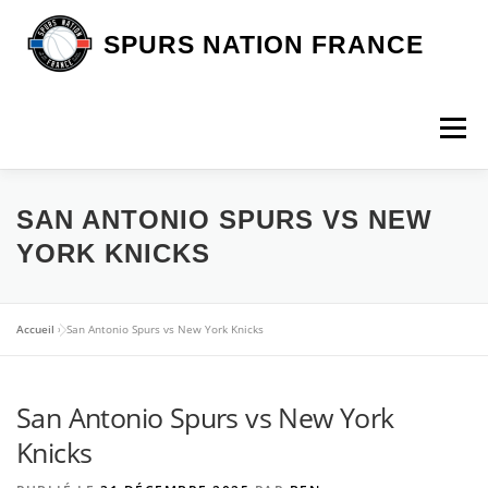
Aller
au
SPURS NATION FRANCE
contenu
Menu
DEVENIR MEMBRE
LA BOUTIQUE SNF
SAN ANTONIO SPURS VS NEW
YORK KNICKS
NOS VOYAGES
L’ASSOCIATION
LES SPURS
Accueil
»
San Antonio Spurs vs New York Knicks
ARTICLES
CONTACT
San Antonio Spurs vs New York
Knicks