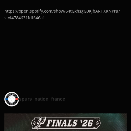
https://open.spotify.com/show/64tGxhsgG0KjbARHXKNPra?
si=f4784631fdf646a1
spurs_nation_france