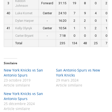
Keldon
3
Forward
31:15
19
8
0
2
Johnson
40
Luke Kornet
Center
24:10
7
9
4
0
Dylan Harper
-
16:20
2
2
0
1
41
Kelly Olynyk
Center
10:54
1
1
2
1
Carter Bryant
-
7:18
0
0
0
0
Total
235
134
48
25
7
Similaire
New York Knicks vs San
San Antonio Spurs vs New
Antonio Spurs
York Knicks
23 octobre 2019
29 mars 2024
Article similaire
Article similaire
New York Knicks vs San
Antonio Spurs
25 décembre 2024
Article similaire