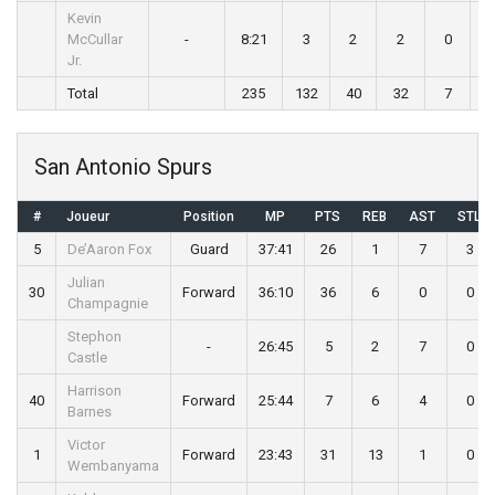
Kevin
McCullar
-
8:21
3
2
2
0
Jr.
Total
235
132
40
32
7
San Antonio Spurs
#
Joueur
Position
MP
PTS
REB
AST
STL
5
De’Aaron Fox
Guard
37:41
26
1
7
3
Julian
30
Forward
36:10
36
6
0
0
Champagnie
Stephon
-
26:45
5
2
7
0
Castle
Harrison
40
Forward
25:44
7
6
4
0
Barnes
Victor
1
Forward
23:43
31
13
1
0
Wembanyama