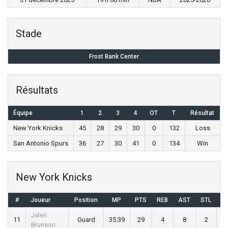
Stade
Frost Bank Center
Résultats
Équipe
1
2
3
4
OT
T
Résultat
New York Knicks
45
28
29
30
0
132
Loss
San Antonio Spurs
36
27
30
41
0
134
Win
New York Knicks
#
Joueur
Position
MP
PTS
REB
AST
STL
B
Jalen
11
Guard
35:39
29
4
8
2
Brunson