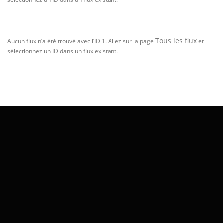
Tous les flux
Aucun flux n’a été trouvé avec l’ID 1. Allez sur la page
et
sélectionnez un ID dans un flux existant.