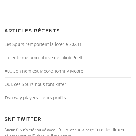
ARTICLES RÉCENTS
Les Spurs remportent la loterie 2023 !
La lente métamorphose de Jakob Poeltl
#00 Son nom est Moore, Johnny Moore
Oui, ces Spurs nous font kiffer !
Two way players : leurs profils
SNF TWITTER
Tous les flux
Aucun flux n’a été trouvé avec l’ID 1. Allez sur la page
et
sélectionnez un ID dans un flux existant.