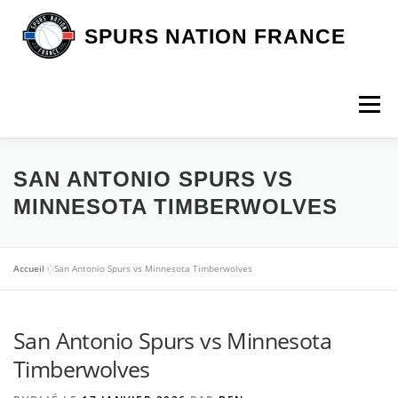
Aller
au
SPURS NATION FRANCE
contenu
Menu
DEVENIR MEMBRE
LA BOUTIQUE SNF
SAN ANTONIO SPURS VS
MINNESOTA TIMBERWOLVES
NOS VOYAGES
L’ASSOCIATION
LES SPURS
Accueil
»
San Antonio Spurs vs Minnesota Timberwolves
ARTICLES
CONTACT
San Antonio Spurs vs Minnesota
Timberwolves