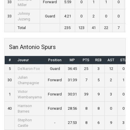
33
Forward
5:59
0
1
1
0
Miller
Johnny
33
Guard
4:21
0
2
0
0
Juzang
Total
235
123
41
22
7
San Antonio Spurs
#
Joueur
Position
MP
PTS
REB
AST
STL
5
De’Aaron Fox
Guard
36:45
25
3
12
0
Julian
30
Forward
31:39
7
5
2
1
Champagnie
Victor
1
Forward
30:31
39
9
3
0
Wembanyama
Harrison
40
Forward
28:56
8
8
0
0
Barnes
Stephon
-
27:53
8
6
9
3
Castle