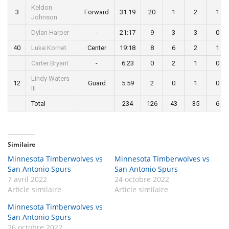
Keldon
3
Forward
31:19
20
1
2
1
Johnson
Dylan Harper
-
21:17
9
3
3
0
40
Luke Kornet
Center
19:18
8
6
2
1
Carter Bryant
-
6:23
0
2
1
0
Lindy Waters
12
Guard
5:59
2
0
1
0
III
Total
234
126
43
35
6
Similaire
Minnesota Timberwolves vs
Minnesota Timberwolves vs
San Antonio Spurs
San Antonio Spurs
7 avril 2022
24 octobre 2022
Article similaire
Article similaire
Minnesota Timberwolves vs
San Antonio Spurs
26 octobre 2022