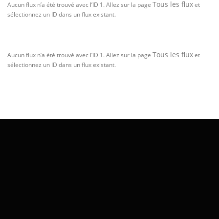
Tous les flux
Aucun flux n’a été trouvé avec l’ID 1. Allez sur la page
et
sélectionnez un ID dans un flux existant.
Tous les flux
Aucun flux n’a été trouvé avec l’ID 1. Allez sur la page
et
sélectionnez un ID dans un flux existant.