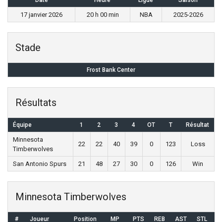
Date
Heure
Ligue
Saison
17 janvier 2026
20 h 00 min
NBA
2025-2026
Stade
Frost Bank Center
Résultats
Équipe
1
2
3
4
OT
T
Résultat
Minnesota
22
22
40
39
0
123
Loss
Timberwolves
San Antonio Spurs
21
48
27
30
0
126
Win
Minnesota Timberwolves
#
Joueur
Position
MP
PTS
REB
AST
STL
B