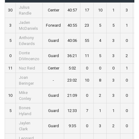
Julius
30
Center
40:57
17
10
1
3
Randle
Jaden
3
Forward
40:55
23
5
5
1
McDaniels
Anthony
5
Guard
40:06
55
4
3
0
Edwards
Donte
0
Guard
36:21
11
5
3
2
DiVincenzo
11
Naz Reid
Center
5:02
0
0
0
1
Joan
-
23:02
10
8
3
0
Beringer
Mike
10
Guard
21:09
0
2
3
0
Conley
Bones
5
Guard
12:33
7
1
1
0
Hyland
Jaylen
Guard
9:35
0
3
2
0
Clark
Leonard