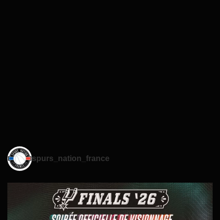
spurs_nation_france