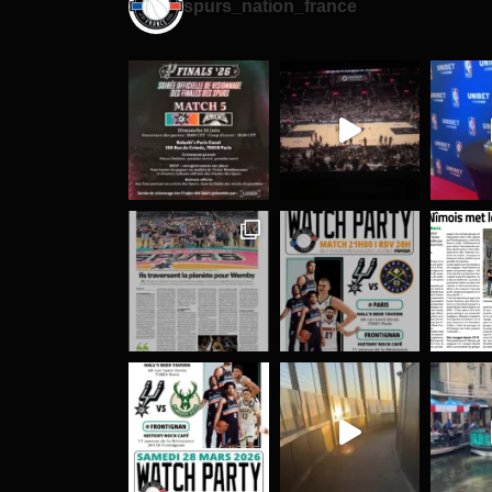
spurs_nation_france