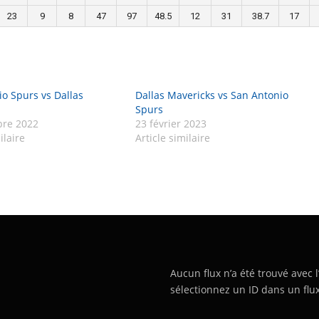
23
9
8
47
97
48.5
12
31
38.7
17
o Spurs vs Dallas
Dallas Mavericks vs San Antonio
Spurs
re 2022
23 février 2023
ilaire
Article similaire
Aucun flux n’a été trouvé avec l
sélectionnez un ID dans un flux