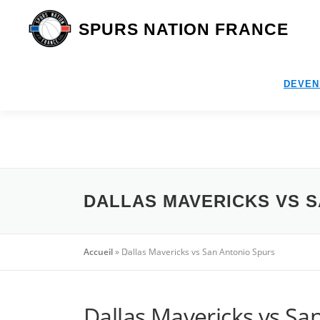
Aller
au
SPURS NATION FRANCE
contenu
DEVEN
DALLAS MAVERICKS VS 
Accueil
»
Dallas Mavericks vs San Antonio Spurs
Dallas Mavericks vs Sa