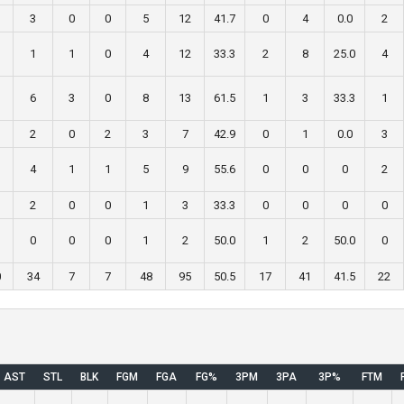
3
0
0
5
12
41.7
0
4
0.0
2
1
1
0
4
12
33.3
2
8
25.0
4
6
3
0
8
13
61.5
1
3
33.3
1
2
0
2
3
7
42.9
0
1
0.0
3
4
1
1
5
9
55.6
0
0
0
2
2
0
0
1
3
33.3
0
0
0
0
0
0
0
1
2
50.0
1
2
50.0
0
0
34
7
7
48
95
50.5
17
41
41.5
22
AST
STL
BLK
FGM
FGA
FG%
3PM
3PA
3P%
FTM