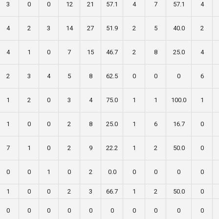
3
0
0
12
21
57.1
4
7
57.1
4
4
2
3
14
27
51.9
2
5
40.0
2
4
1
0
7
15
46.7
2
8
25.0
4
2
3
4
5
8
62.5
0
0
0
6
1
2
0
3
4
75.0
1
1
100.0
1
1
0
0
2
8
25.0
1
6
16.7
0
7
1
0
2
9
22.2
1
2
50.0
0
0
0
1
0
2
0.0
0
0
0
0
1
0
0
2
3
66.7
1
2
50.0
0
0
0
0
0
0
0
0
0
0
0