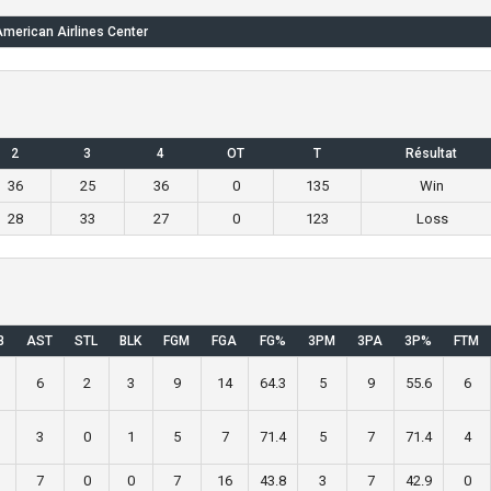
merican Airlines Center
2
3
4
OT
T
Résultat
36
25
36
0
135
Win
28
33
27
0
123
Loss
B
AST
STL
BLK
FGM
FGA
FG%
3PM
3PA
3P%
FTM
1
6
2
3
9
14
64.3
5
9
55.6
6
3
0
1
5
7
71.4
5
7
71.4
4
7
0
0
7
16
43.8
3
7
42.9
0