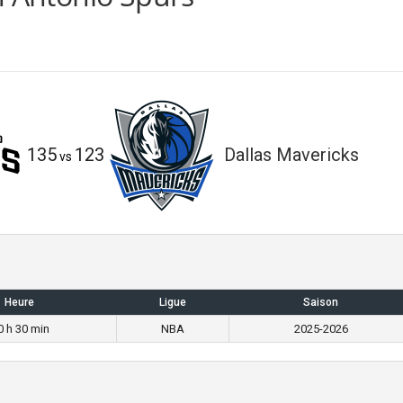
135
123
Dallas Mavericks
vs
Heure
Ligue
Saison
0 h 30 min
NBA
2025-2026