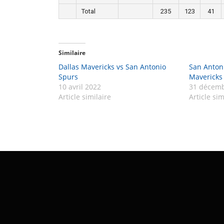
Total
235
123
41
Similaire
Dallas Mavericks vs San Antonio
San Antoni
Spurs
Mavericks
10 avril 2022
31 décemb
Article similaire
Article sim