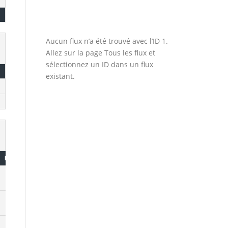
Aucun flux n’a été trouvé avec l’ID 1.
Allez sur la page
Tous les flux
et
sélectionnez un ID dans un flux
existant.
FTA
FT%
OREB
DREB
TOV
PF
+/-
8
75.0
3
8
3
4
+14
4
100.0
0
1
3
2
+8
0
0
0
3
2
3
-8