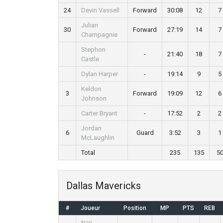
24
Devin Vassell
Forward
30:08
12
7
Julian
30
Forward
27:19
14
7
Champagnie
Stephon
-
21:40
18
7
Castle
Dylan Harper
-
19:14
9
5
Keldon
3
Forward
19:09
12
6
Johnson
Carter Bryant
-
17:52
2
2
Jordan
6
Guard
3:52
3
1
McLaughlin
Total
235
135
5
Dallas Mavericks
#
Joueur
Position
MP
PTS
REB
Naji