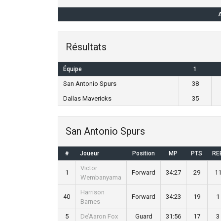
A
Résultats
Équipe
1
San Antonio Spurs
38
Dallas Mavericks
35
San Antonio Spurs
#
Joueur
Position
MP
PTS
RE
Victor
1
Forward
34:27
29
1
Wembanyama
Harrison
40
Forward
34:23
19
1
Barnes
5
De’Aaron Fox
Guard
31:56
17
3