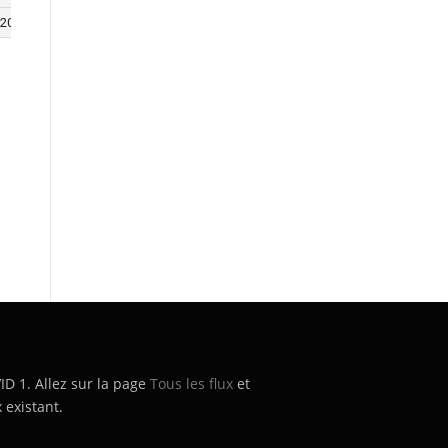
20
85.0
7
34
9
20
-60
’ID 1. Allez sur la page
Tous les flux
et
 existant.