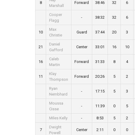
8
Forward
38:46
32
6
Marshall
Cooper
-
38:32
32
6
Flagg
Max
10
Guard
37:44
20
3
Christie
Daniel
21
Center
33:01
16
10
Gafford
Caleb
16
Forward
31:33
8
4
Martin
Klay
11
Forward
20:26
5
2
Thompson
Ryan
-
17:15
5
3
Nembhard
Moussa
-
11:39
0
5
Cisse
Miles Kelly
-
8:53
5
2
Dwight
7
Center
2:11
0
0
Powell