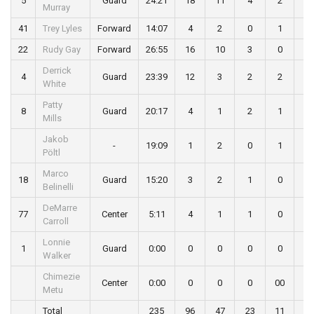
5
Guard
24:21
18
11
4
2
1
Murray
41
Trey Lyles
Forward
14:07
4
2
0
1
0
22
Rudy Gay
Forward
26:55
16
10
3
0
0
Derrick
4
Guard
23:39
12
3
2
2
0
White
Patty
8
Guard
20:17
4
1
2
1
0
Mills
Jakob
-
19:09
1
2
0
1
1
Pöltl
Marco
18
Guard
15:20
3
2
1
0
0
Belinelli
DeMarre
77
Center
5:11
4
1
1
0
0
Carroll
Lonnie
1
Guard
0:00
0
0
0
0
0
Walker
Chimezie
Center
0:00
0
0
0
00
0
Metu
Total
235
96
47
23
11
4