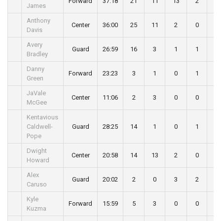
Forward
37:18
21
11
13
2
1
James
Anthony
Center
36:00
25
11
2
0
4
Davis
Avery
Guard
26:59
16
3
1
1
0
Bradley
Danny
Forward
23:23
3
1
0
1
0
Green
JaVale
Center
11:06
2
3
0
0
2
McGee
Kentavious
Caldwell-
Guard
28:25
14
1
0
1
0
Pope
Dwight
Center
20:58
14
13
2
0
2
Howard
Alex
Guard
20:02
2
0
3
2
1
Caruso
Kyle
Forward
15:59
5
3
0
0
0
Kuzma