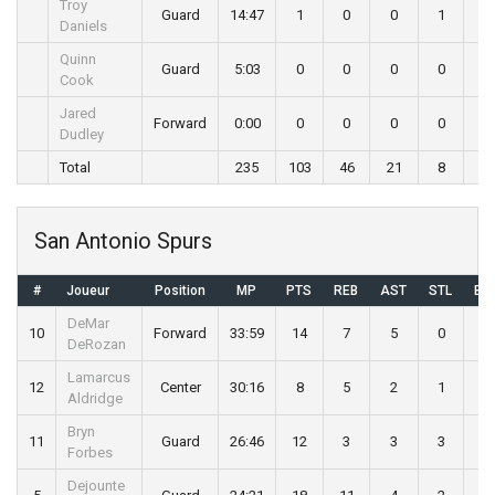
Troy
Guard
14:47
1
0
0
1
0
Daniels
Quinn
Guard
5:03
0
0
0
0
0
Cook
Jared
Forward
0:00
0
0
0
0
0
Dudley
Total
235
103
46
21
8
10
San Antonio Spurs
#
Joueur
Position
MP
PTS
REB
AST
STL
BL
DeMar
10
Forward
33:59
14
7
5
0
1
DeRozan
Lamarcus
12
Center
30:16
8
5
2
1
1
Aldridge
Bryn
11
Guard
26:46
12
3
3
3
0
Forbes
Dejounte