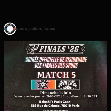
spurs_nation_france