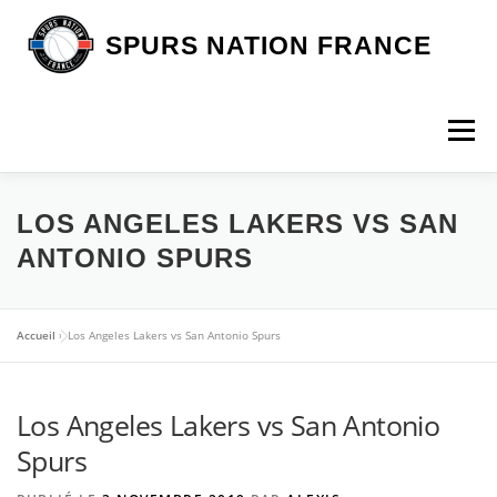
Aller
au
SPURS NATION FRANCE
contenu
Menu
DEVENIR MEMBRE
LA BOUTIQUE SNF
LOS ANGELES LAKERS VS SAN
ANTONIO SPURS
NOS VOYAGES
L’ASSOCIATION
LES SPURS
Accueil
»
Los Angeles Lakers vs San Antonio Spurs
ARTICLES
CONTACT
Los Angeles Lakers vs San Antonio
Spurs