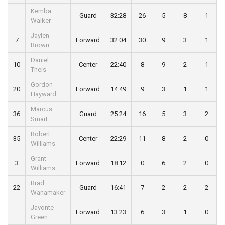
Kemba
Guard
32:28
26
5
8
1
Walker
Jaylen
7
Forward
32:04
30
9
3
1
Brown
Daniel
10
Center
22:40
8
9
2
1
Theis
Gordon
20
Forward
14:49
9
3
1
1
Hayward
Marcus
36
Guard
25:24
16
5
3
2
Smart
Robert
35
Center
22:29
11
8
2
0
Williams
Grant
3
Forward
18:12
0
6
2
0
Williams
Brad
22
Guard
16:41
7
2
2
2
Wanamaker
Javonte
Forward
13:23
6
3
1
0
Green