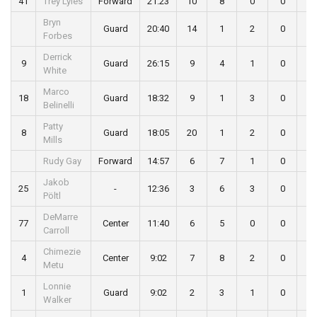
41
Trey Lyles
Forward
21:23
10
8
0
0
1
Bryn
Guard
20:40
14
1
2
0
0
Forbes
Derrick
9
Guard
26:15
9
4
1
0
3
White
Marco
18
Guard
18:32
9
1
3
0
0
Belinelli
Patty
8
Guard
18:05
20
1
2
0
0
Mills
Rudy Gay
Forward
14:57
6
7
1
0
0
Jakob
25
-
12:36
3
6
3
0
0
Pöltl
DeMarre
77
Center
11:40
6
5
0
0
0
Carroll
Chimezie
4
Center
9:02
7
8
2
0
2
Metu
Lonnie
1
Guard
9:02
2
3
1
0
1
Walker