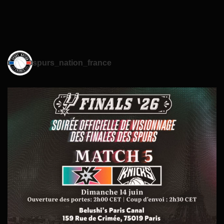
spurs_nation_france