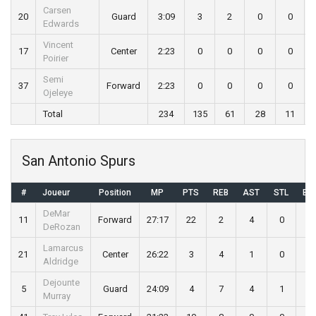
Carsen
20
Guard
3:09
3
2
0
0
Edwards
Vincent
17
Center
2:23
0
0
0
0
Poirier
Semi
37
Forward
2:23
0
0
0
0
Ojeleye
Total
234
135
61
28
11
San Antonio Spurs
#
Joueur
Position
MP
PTS
REB
AST
STL
BL
DeMar
11
Forward
27:17
22
2
4
0
0
DeRozan
Lamarcus
21
Center
26:22
3
4
1
0
1
Aldridge
Dejounte
5
Guard
24:09
4
7
4
1
0
Murray