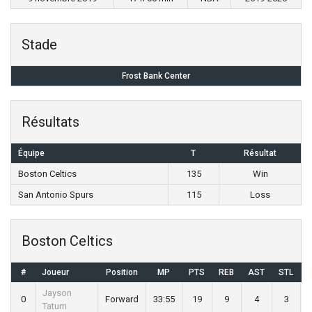
Stade
Frost Bank Center
Résultats
Équipe
T
Résultat
Boston Celtics
135
Win
San Antonio Spurs
115
Loss
Boston Celtics
#
Joueur
Position
MP
PTS
REB
AST
STL
B
Jayson
0
Forward
33:55
19
9
4
3
Tatum