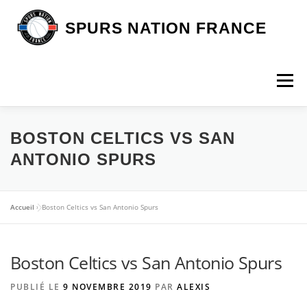
Aller
au
SPURS NATION FRANCE
contenu
Menu
DEVENIR MEMBRE
LA BOUTIQUE SNF
BOSTON CELTICS VS SAN
ANTONIO SPURS
NOS VOYAGES
L’ASSOCIATION
LES SPURS
Accueil
»
Boston Celtics vs San Antonio Spurs
ARTICLES
CONTACT
Boston Celtics vs San Antonio Spurs
PUBLIÉ LE
9 NOVEMBRE 2019
PAR
ALEXIS