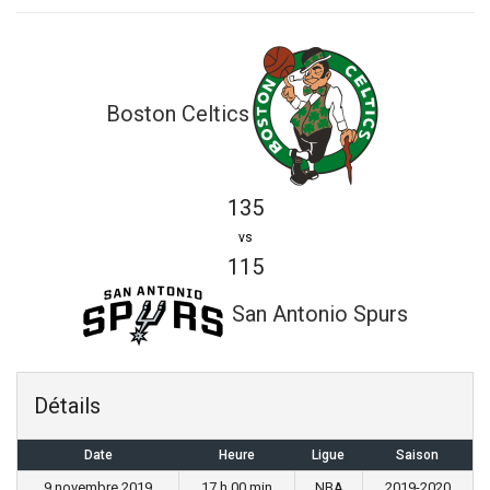
Boston Celtics
135
vs
115
San Antonio Spurs
Détails
Date
Heure
Ligue
Saison
9 novembre 2019
17 h 00 min
NBA
2019-2020