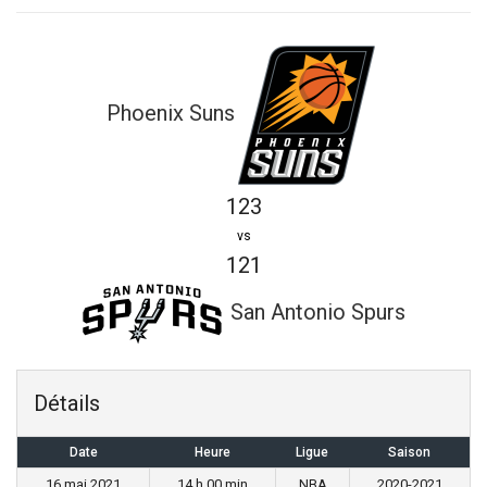
Phoenix Suns
123
vs
121
San Antonio Spurs
Détails
Date
Heure
Ligue
Saison
16 mai 2021
14 h 00 min
NBA
2020-2021