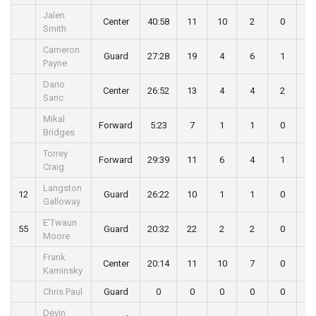
Jalen
Center
40:58
11
10
2
0
2
Smith
Cameron
Guard
27:28
19
4
6
1
0
Payne
Dario
Center
26:52
13
4
4
2
0
Saric
Mikal
Forward
5:23
7
1
1
0
0
Bridges
Torrey
Forward
29:39
11
6
4
1
1
Craig
Langston
12
Guard
26:22
10
1
1
0
0
Galloway
E’Twaun
55
Guard
20:32
22
2
2
0
1
Moore
Frank
Center
20:14
11
10
7
0
1
Kaminsky
Chris Paul
Guard
0
0
0
0
0
0
Devin