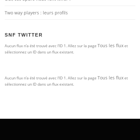
Two way players : leurs profils
SNF TWITTER
Tous les flux
Aucun flux n’a été trouvé avec l’ID 1. Allez sur la page
et
sélectionnez un ID dans un flux existant.
Tous les flux
Aucun flux n’a été trouvé avec l’ID 1. Allez sur la page
et
sélectionnez un ID dans un flux existant.