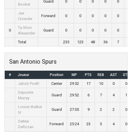
Guard
0
0
0
0
0
0
Booker
Jae
Forward
0
0
0
0
0
0
Crowder
Ty-Shon
0
Guard
0
0
0
0
0
0
Alexander
Total
235
123
48
36
7
5
San Antonio Spurs
#
Joueur
Position
MP
PTS
REB
AST
STL
Jakob Poeltl
Center
29:52
17
10
0
0
Dejounte
Guard
29:52
6
7
4
1
Murray
Lonnie Walker
Guard
27:05
9
2
2
0
IV
DeMar
Forward
25:24
23
3
4
0
DeRozan