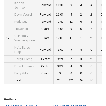
Keldon
Forward
21:31
9
4
4
1
Johnson
Devin Vassell
Forward
26:01
5
2
2
0
Rudy Gay
Forward
19:59
12
6
3
1
Tre Jones
Guard
18:08
9
0
7
1
Quinndary
12
Guard
12:00
11
1
2
1
Weatherspoon
Keita Bates-
Forward
12:00
9
5
0
0
Diop
Gorgui Dieng
Center
9:29
7
3
2
0
Drew Eubanks
Center
8:39
4
3
0
0
Patty Mills
Guard
0
0
0
0
0
Total
235
121
46
30
5
Similaire
San Antonio Spurs vs
San Antonio Spurs vs