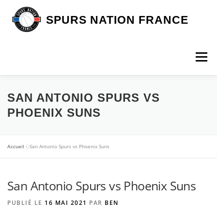
Aller
au
SPURS NATION FRANCE
contenu
Menu
DEVENIR MEMBRE
LA BOUTIQUE SNF
SAN ANTONIO SPURS VS
PHOENIX SUNS
NOS VOYAGES
L’ASSOCIATION
LES SPURS
Accueil
»
San Antonio Spurs vs Phoenix Suns
ARTICLES
CONTACT
San Antonio Spurs vs Phoenix Suns
PUBLIÉ LE
16 MAI 2021
PAR
BEN