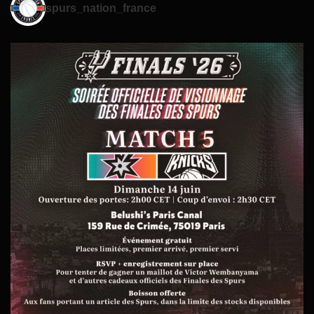
spurs_nation_france