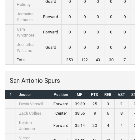
Guard
0
0
0
0
0
0
Holiday
Jermaine
Forward
0
0
0
0
0
0
Samuels
Cam
Forward
0
0
0
0
0
0
Whitmore
Jeenathan
Guard
0
0
0
0
0
0
Williams
Total
259
122
43
30
7
2
San Antonio Spurs
#
Joueur
Position
MP
PTS
REB
AST
STL
Devin Vassell
Forward
39:39
25
3
2
0
Zach Collins
Center
38:56
9
6
8
4
Keldon
Forward
35:14
20
4
4
0
Johnson
Victor