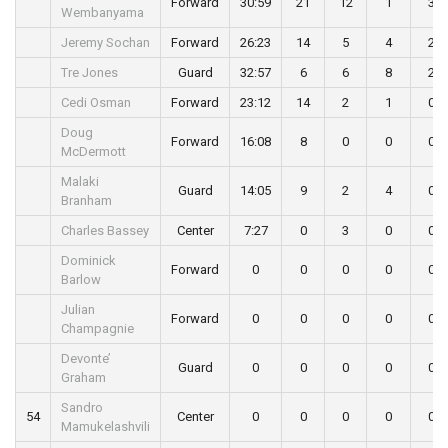
Forward
30:59
21
12
1
3
Wembanyama
Jeremy Sochan
Forward
26:23
14
5
4
2
Tre Jones
Guard
32:57
6
6
8
2
Cedi Osman
Forward
23:12
14
2
1
0
Doug
Forward
16:08
8
0
0
0
McDermott
Malaki
Guard
14:05
9
2
4
0
Branham
Charles Bassey
Center
7:27
0
3
0
0
Dominick
Forward
0
0
0
0
0
Barlow
Julian
Forward
0
0
0
0
0
Champagnie
Devonte’
Guard
0
0
0
0
0
Graham
Sandro
54
Center
0
0
0
0
0
Mamukelashvili