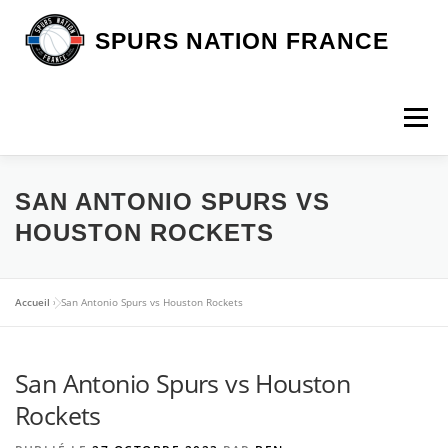
Aller
au
SPURS NATION FRANCE
contenu
Menu
DEVENIR MEMBRE
LA BOUTIQUE SNF
SAN ANTONIO SPURS VS
HOUSTON ROCKETS
NOS VOYAGES
L’ASSOCIATION
LES SPURS
Accueil
»
San Antonio Spurs vs Houston Rockets
ARTICLES
CONTACT
San Antonio Spurs vs Houston
Rockets