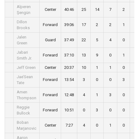
Alperen
Center
40:46
25
14
7
2
1
Şengün
Dillon
Forward
39:06
17
2
2
1
0
Brooks
Jalen
Guard
37:49
22
5
4
0
0
Green
Jabari
Forward
37:10
13
9
0
1
0
Smith Jr.
Jeff Green
Center
20:37
10
1
1
0
0
Jae’Sean
Forward
13:54
3
0
0
3
0
Tate
Amen
Forward
12:48
4
1
3
0
1
Thompson
Reggie
Forward
10:51
0
3
0
0
0
Bullock
Boban
Center
7:27
4
0
1
0
0
Marjanovic
Aaron