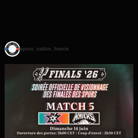
spurs_nation_france