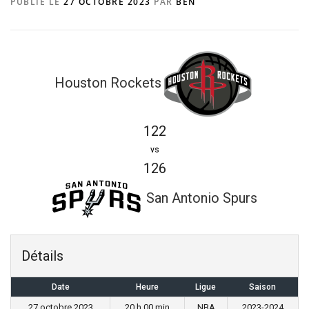
PUBLIÉ LE
27 OCTOBRE 2023
PAR
BEN
Houston Rockets
122
vs
126
San Antonio Spurs
Détails
Date
Heure
Ligue
Saison
27 octobre 2023
20 h 00 min
NBA
2023-2024