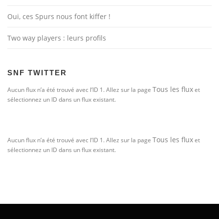
Oui, ces Spurs nous font kiffer !
Two way players : leurs profils
SNF TWITTER
Tous les flux
Aucun flux n’a été trouvé avec l’ID 1. Allez sur la page
et
sélectionnez un ID dans un flux existant.
Tous les flux
Aucun flux n’a été trouvé avec l’ID 1. Allez sur la page
et
sélectionnez un ID dans un flux existant.