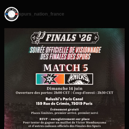
spurs_nation_france