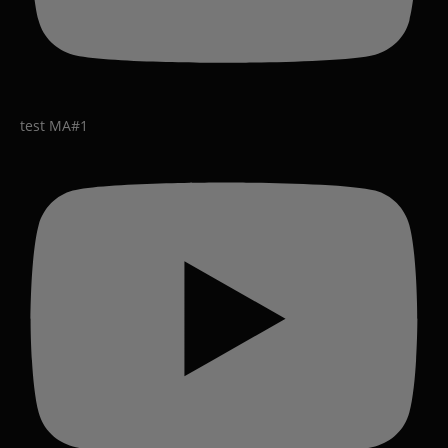
test MA#1