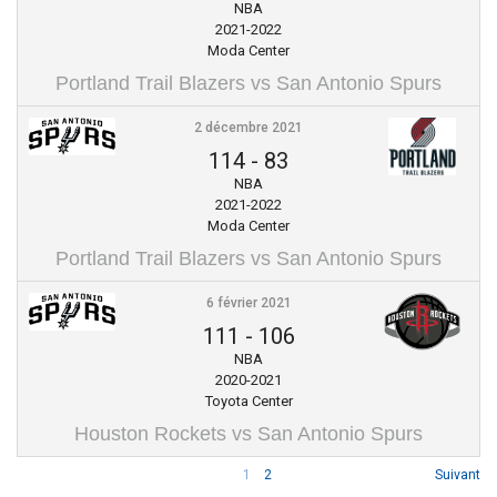
NBA
2021-2022
Moda Center
Portland Trail Blazers vs San Antonio Spurs
2 décembre 2021
114
-
83
NBA
2021-2022
Moda Center
Portland Trail Blazers vs San Antonio Spurs
6 février 2021
111
-
106
NBA
2020-2021
Toyota Center
Houston Rockets vs San Antonio Spurs
1
2
Suivant