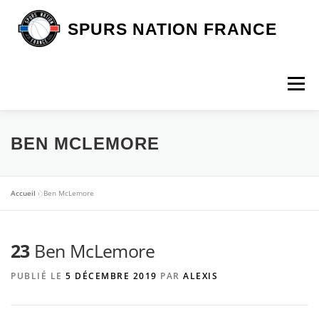
Aller
au
SPURS NATION FRANCE
contenu
Menu
DEVENIR MEMBRE
LA BOUTIQUE SNF
BEN MCLEMORE
NOS VOYAGES
L’ASSOCIATION
LES SPURS
Accueil
»
Ben McLemore
23
ARTICLES
Ben McLemore
CONTACT
PUBLIÉ LE
5 DÉCEMBRE 2019
PAR
ALEXIS