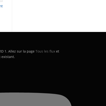
nt
’ID 1. Allez sur la page
Tous les flux
et
 existant.