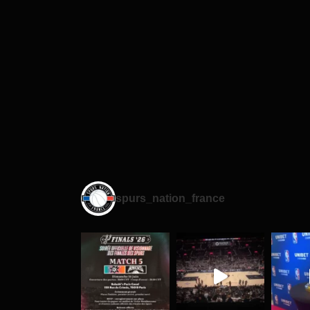
spurs_nation_france