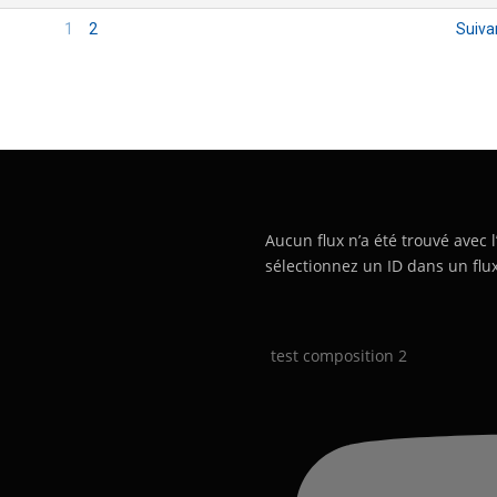
1
2
Suiva
Aucun flux n’a été trouvé avec l
sélectionnez un ID dans un flux
test composition 2