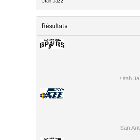
Utah Jazz
Résultats
Utah Ja
San Ant