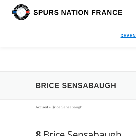
Aller
au
SPURS NATION FRANCE
contenu
DEVEN
BRICE SENSABAUGH
Accueil
»
Brice Sensabaugh
8
Brice Sensabaugh