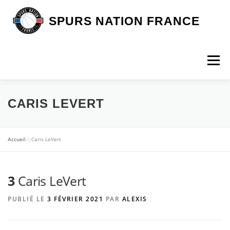
Aller
au
SPURS NATION FRANCE
contenu
Menu
DEVENIR MEMBRE
LA BOUTIQUE SNF
CARIS LEVERT
NOS VOYAGES
L’ASSOCIATION
LES SPURS
Accueil
»
Caris LeVert
3
Caris LeVert
ARTICLES
CONTACT
PUBLIÉ LE
3 FÉVRIER 2021
PAR
ALEXIS