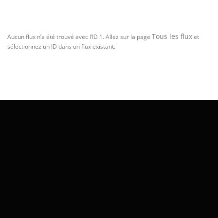
Tous les flux
Aucun flux n’a été trouvé avec l’ID 1. Allez sur la page
et
sélectionnez un ID dans un flux existant.