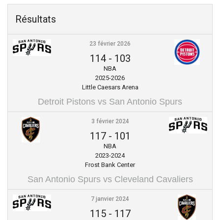
Résultats
23 février 2026
114
-
103
NBA
2025-2026
Little Caesars Arena
Detroit Pistons vs San Antonio Spurs
3 février 2024
117
-
101
NBA
2023-2024
Frost Bank Center
San Antonio Spurs vs Cleveland Cavaliers
7 janvier 2024
115
-
117