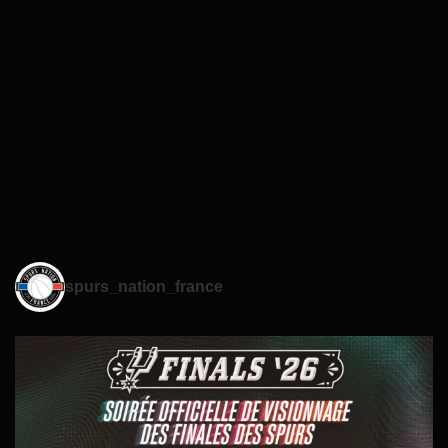
spurs_nation_france