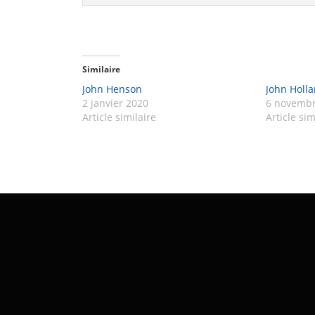
Similaire
John Henson
John Holl
2 janvier 2020
6 novembr
Article similaire
Article sim