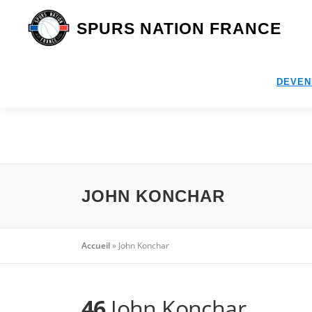
Aller
au
SPURS NATION FRANCE
contenu
DEVEN
JOHN KONCHAR
Accueil
»
John Konchar
46
John Konchar