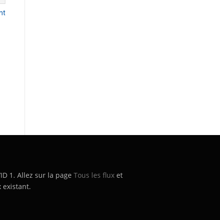
nt
’ID 1. Allez sur la page
Tous les flux
et
 existant.