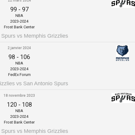
22 mars 2024
99
-
97
NBA
2023-2024
Frost Bank Center
 Spurs vs Memphis Grizzlies
2 janvier 2024
98
-
106
NBA
2023-2024
FedEx Forum
zzlies vs San Antonio Spurs
18 novembre 2023
120
-
108
NBA
2023-2024
Frost Bank Center
 Spurs vs Memphis Grizzlies