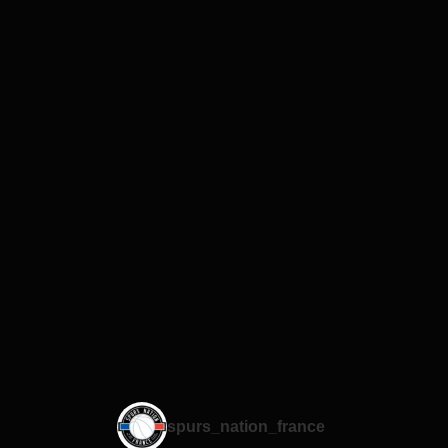
spurs_nation_france