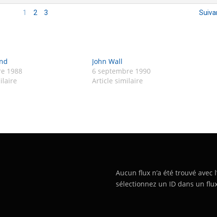
1
2
3
Suiva
and
John Wall
e 1988
6 septembre 1990
ilaire
Article similaire
Aucun flux n’a été trouvé avec l
sélectionnez un ID dans un flux