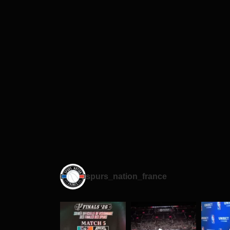
spurs_nation_france