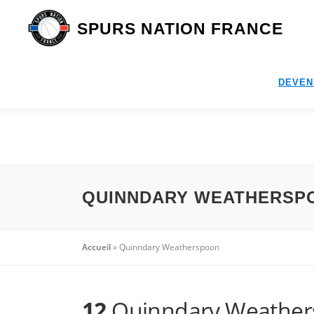
Aller
au
SPURS NATION FRANCE
contenu
DEVEN
QUINNDARY WEATHERSP
Accueil
»
Quinndary Weatherspoon
12
Quinndary Weather