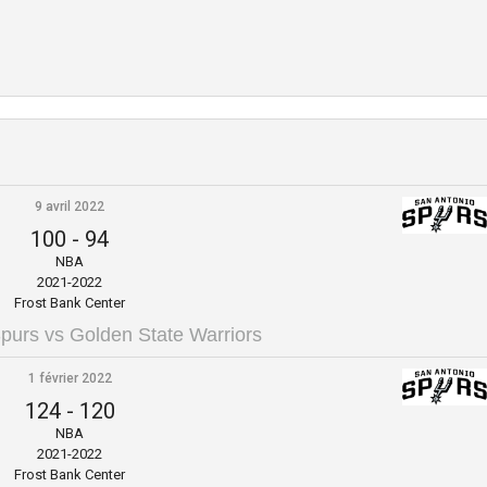
9 avril 2022
100
-
94
NBA
2021-2022
Frost Bank Center
purs vs Golden State Warriors
1 février 2022
124
-
120
NBA
2021-2022
Frost Bank Center