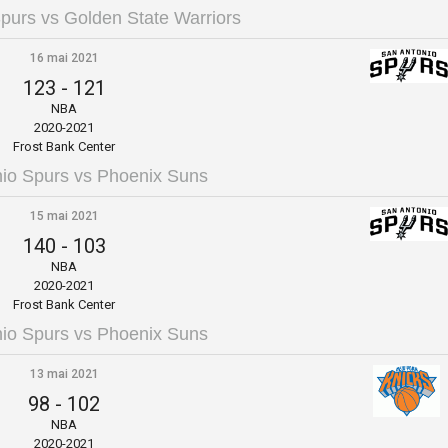
purs vs Golden State Warriors
16 mai 2021
123
-
121
NBA
2020-2021
Frost Bank Center
io Spurs vs Phoenix Suns
15 mai 2021
140
-
103
NBA
2020-2021
Frost Bank Center
io Spurs vs Phoenix Suns
13 mai 2021
98
-
102
NBA
2020-2021