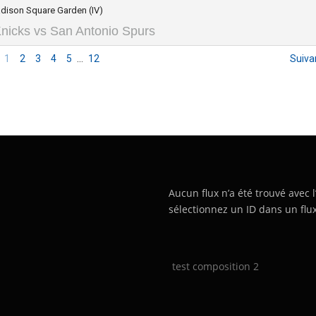
dison Square Garden (IV)
nicks vs San Antonio Spurs
1
2
3
4
5
…
12
Suiva
Aucun flux n’a été trouvé avec l
sélectionnez un ID dans un flux
test composition 2