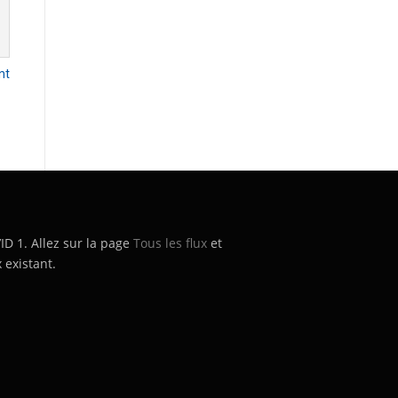
nt
’ID 1. Allez sur la page
Tous les flux
et
 existant.