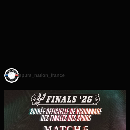
spurs_nation_france