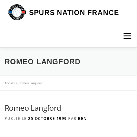
Aller
au
SPURS NATION FRANCE
contenu
Menu
DEVENIR MEMBRE
LA BOUTIQUE SNF
ROMEO LANGFORD
NOS VOYAGES
L’ASSOCIATION
LES SPURS
Accueil
»
Romeo Langford
Romeo Langford
ARTICLES
CONTACT
PUBLIÉ LE
25 OCTOBRE 1999
PAR
BEN