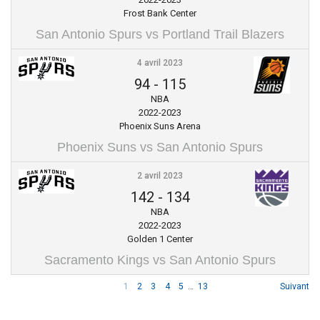
Frost Bank Center
San Antonio Spurs vs Portland Trail Blazers
4 avril 2023
94
-
115
NBA
2022-2023
Phoenix Suns Arena
Phoenix Suns vs San Antonio Spurs
2 avril 2023
142
-
134
NBA
2022-2023
Golden 1 Center
Sacramento Kings vs San Antonio Spurs
1
2
3
4
5
…
13
Suivant