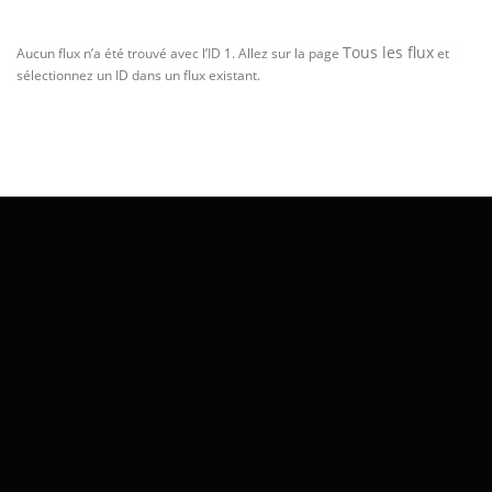
Tous les flux
Aucun flux n’a été trouvé avec l’ID 1. Allez sur la page
et
sélectionnez un ID dans un flux existant.