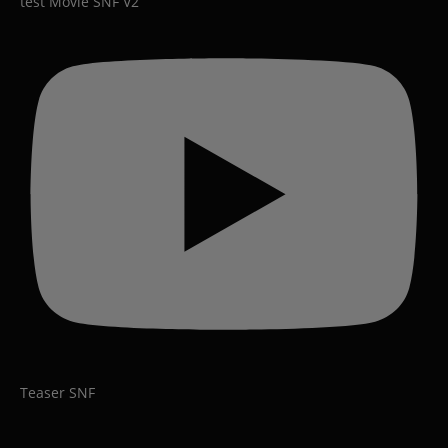
test Movie SNF V2
Teaser SNF