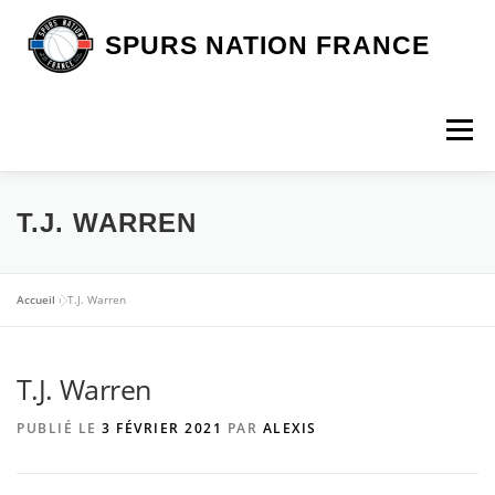
Aller
au
SPURS NATION FRANCE
contenu
Menu
DEVENIR MEMBRE
LA BOUTIQUE SNF
T.J. WARREN
NOS VOYAGES
L’ASSOCIATION
LES SPURS
Accueil
»
T.J. Warren
T.J. Warren
ARTICLES
CONTACT
PUBLIÉ LE
3 FÉVRIER 2021
PAR
ALEXIS