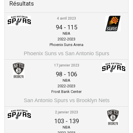
Résultats
4 avril 2023
94
-
115
NBA
2022-2023
Phoenix Suns Arena
Phoenix Suns vs San Antonio Spurs
17 janvier 2023
98
-
106
NBA
2022-2023
Frost Bank Center
San Antonio Spurs vs Brooklyn Nets
2 janvier 2023
103
-
139
NBA
2022-2023