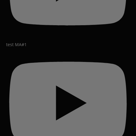
test MA#1