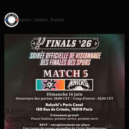
spurs_nation_france