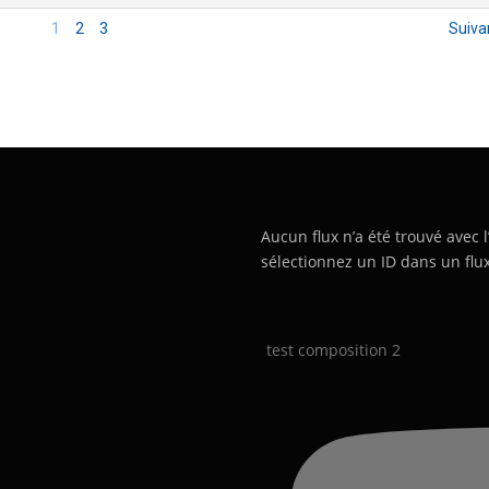
1
2
3
Suiva
Aucun flux n’a été trouvé avec l
sélectionnez un ID dans un flux
test composition 2