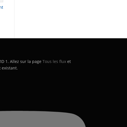
nt
’ID 1. Allez sur la page
Tous les flux
et
 existant.