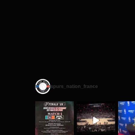
spurs_nation_france