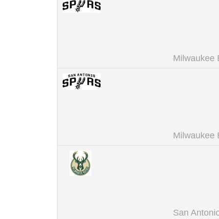
Milwaukee 
Milwaukee 
San Antoni