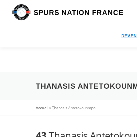
Aller
au
SPURS NATION FRANCE
contenu
DEVEN
THANASIS ANTETOKOUN
Accueil
»
Thanasis Antetokounmpo
43
Thanasis Antetoko