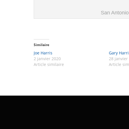
San Antonio
Similaire
Joe Harris
Gary Harri
2 janvier 2020
28 janvier
Article similaire
Article sim