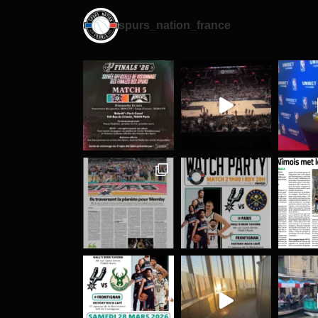
spurs_nation_france