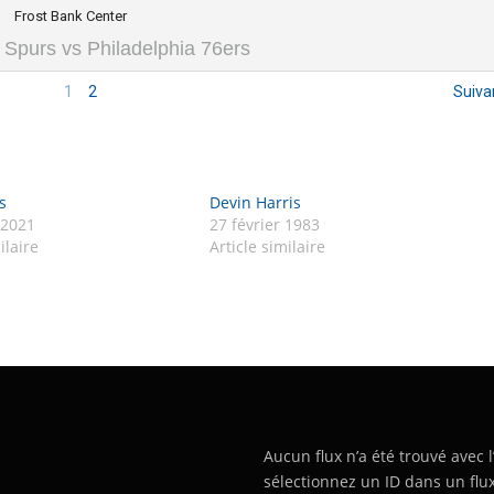
Frost Bank Center
 Spurs vs Philadelphia 76ers
1
2
Suiva
s
Devin Harris
 2021
27 février 1983
ilaire
Article similaire
Aucun flux n’a été trouvé avec l
sélectionnez un ID dans un flux