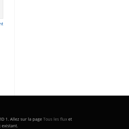
nt
’ID 1. Allez sur la page
Tous les flux
et
 existant.