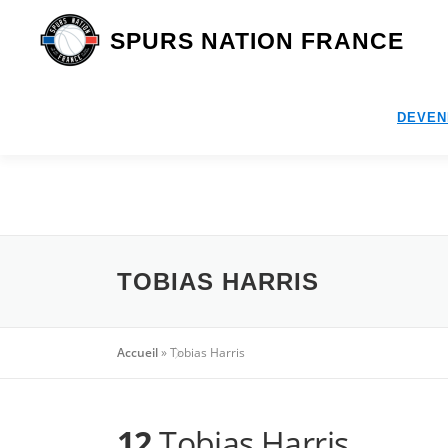
Aller
au
SPURS NATION FRANCE
contenu
DEVEN
TOBIAS HARRIS
Accueil
»
Tobias Harris
12
Tobias Harris