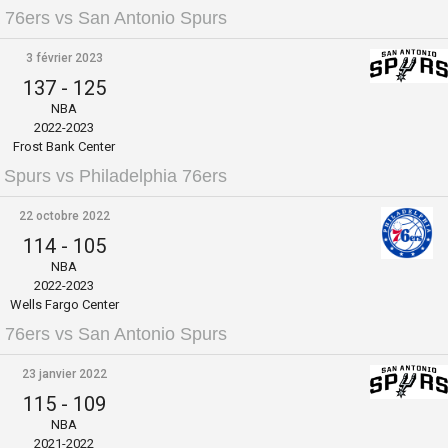
a 76ers vs San Antonio Spurs
3 février 2023
137
-
125
NBA
2022-2023
Frost Bank Center
 Spurs vs Philadelphia 76ers
22 octobre 2022
114
-
105
NBA
2022-2023
Wells Fargo Center
a 76ers vs San Antonio Spurs
23 janvier 2022
115
-
109
NBA
2021-2022