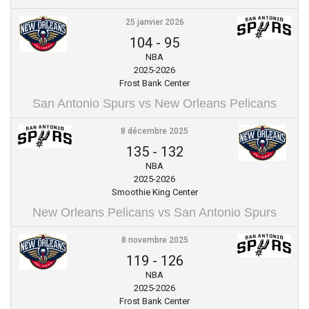
25 janvier 2026
104
-
95
NBA
2025-2026
Frost Bank Center
San Antonio Spurs vs New Orleans Pelicans
8 décembre 2025
135
-
132
NBA
2025-2026
Smoothie King Center
New Orleans Pelicans vs San Antonio Spurs
8 novembre 2025
119
-
126
NBA
2025-2026
Frost Bank Center