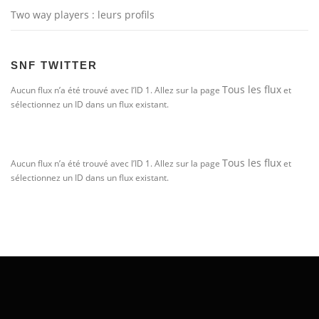
Two way players : leurs profils
SNF TWITTER
Tous les flux
Aucun flux n’a été trouvé avec l’ID 1. Allez sur la page
et
sélectionnez un ID dans un flux existant.
Tous les flux
Aucun flux n’a été trouvé avec l’ID 1. Allez sur la page
et
sélectionnez un ID dans un flux existant.