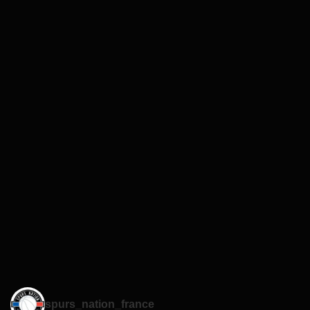
spurs_nation_france