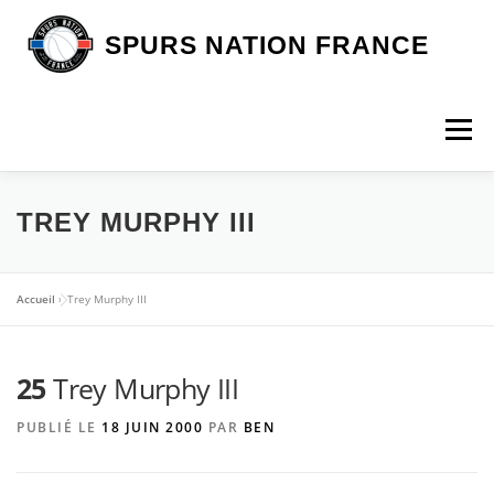
Aller
au
SPURS NATION FRANCE
contenu
Menu
DEVENIR MEMBRE
LA BOUTIQUE SNF
TREY MURPHY III
NOS VOYAGES
L’ASSOCIATION
LES SPURS
Accueil
»
Trey Murphy III
25
ARTICLES
Trey Murphy III
CONTACT
PUBLIÉ LE
18 JUIN 2000
PAR
BEN