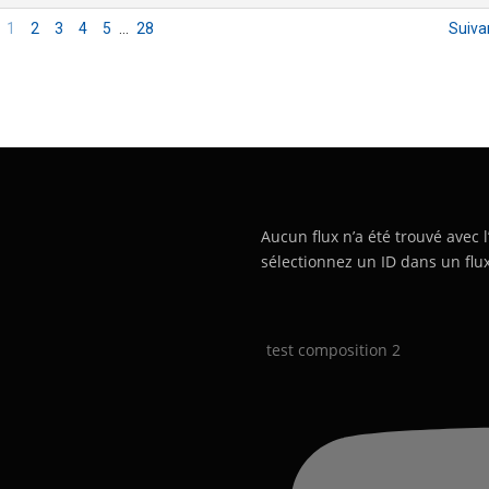
1
2
3
4
5
…
28
Suiva
Aucun flux n’a été trouvé avec l
sélectionnez un ID dans un flux
test composition 2