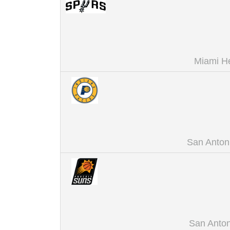
Miami He
San Anton
San Anton