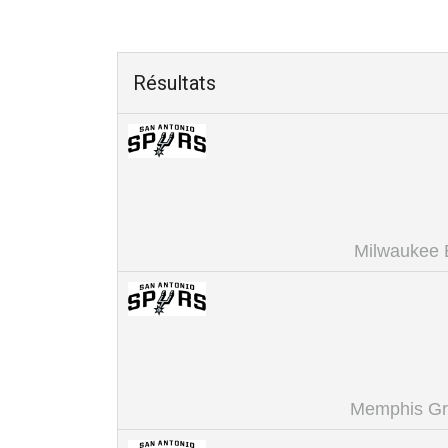
Résultats
Milwaukee 
Memphis Gri