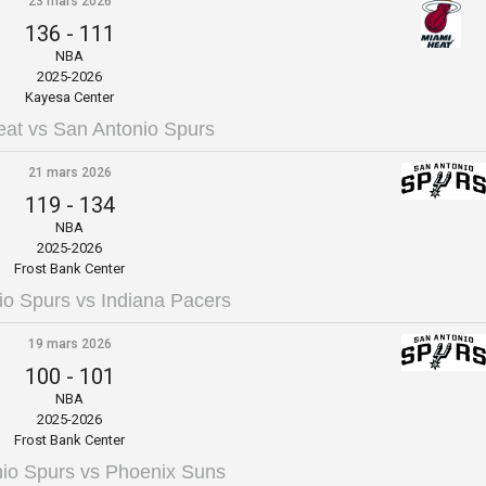
23 mars 2026
136
-
111
NBA
2025-2026
Kayesa Center
at vs San Antonio Spurs
21 mars 2026
119
-
134
NBA
2025-2026
Frost Bank Center
io Spurs vs Indiana Pacers
19 mars 2026
100
-
101
NBA
2025-2026
Frost Bank Center
io Spurs vs Phoenix Suns