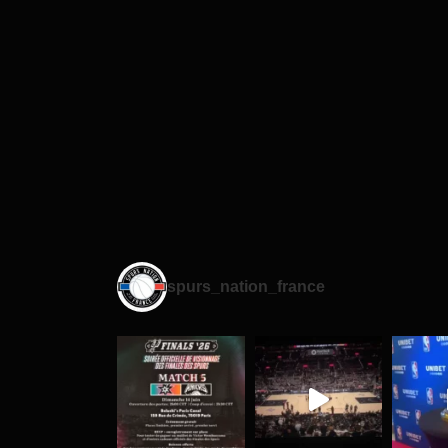
spurs_nation_france