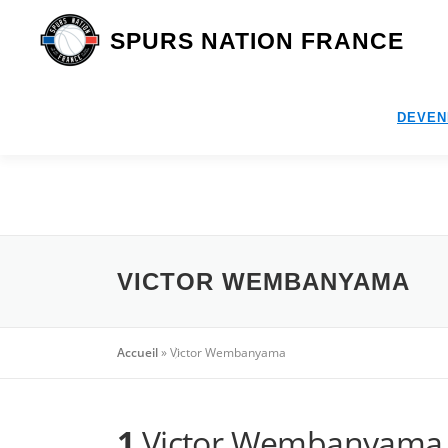
Aller
au
SPURS NATION FRANCE
contenu
DEVEN
VICTOR WEMBANYAMA
Accueil
»
Victor Wembanyama
1
Victor Wembanyama