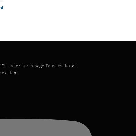
nt
’ID 1. Allez sur la page
Tous les flux
et
 existant.