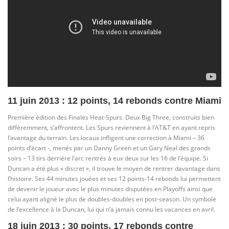
11 juin 2013 : 12 points, 14 rebonds contre Miami
Première édition des Finales Heat-Spurs. Deux Big Three, construits bien
différemment, s’affrontent. Les Spurs reviennent à l’AT&T en ayant repris
l’avantage du terrain. Les locaux infligent une correction à Miami – 36
points d’écart -, menés par un Danny Green et un Gary Neal des grands
soirs – 13 tirs derrière l’arc rentrés à eux deux sur les 16 de l’équipe. Si
Duncan a été plus « discret », il trouve le moyen de rentrer davantage dans
l’histoire. Ses 44 minutes jouées et ses 12 points-14 rebonds lui permettent
de devenir le joueur avec le plus minutes disputées en Playoffs ainsi que
celui ayant aligné le plus de doubles-doubles en post-season. Un symbole
de l’excellence à la Duncan, lui qui n’a jamais connu les vacances en avril.
18 juin 2013 : 30 points, 17 rebonds contre