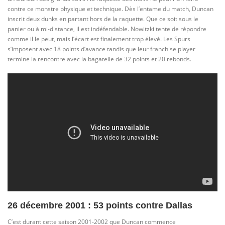
contre ce monstre physique et technique. Dès l’entame du match, Duncan
inscrit deux dunks en partant hors de la raquette. Que ce soit sous le
panier ou à mi-distance, il est indéfendable. Nowitzki tente de répondre
comme il le peut, mais l’écart est finalement trop élevé. Les Spurs
s’imposent avec 18 points d’avance tandis que leur franchise player
termine la rencontre avec la bagatelle de 32 points et 20 rebonds.
26 décembre 2001 : 53 points contre Dallas
C’est durant cette saison 2001-2002 que Duncan commence