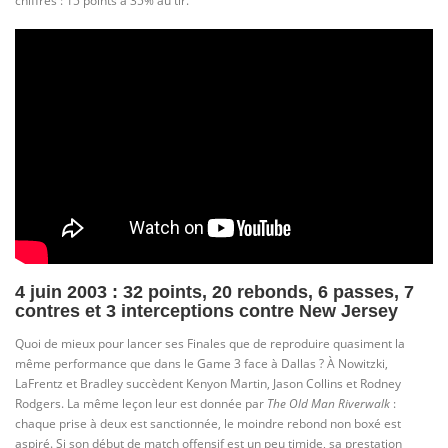
chiffres : 15 points à 35% au tir.
4 juin 2003 : 32 points, 20 rebonds, 6 passes, 7
contres et 3 interceptions contre New Jersey
Quoi de mieux pour lancer ses Finales que de reproduire quasiment la
même performance que dans le Game 3 face à Dallas ? À Nowitzki,
LaFrentz et Bradley succèdent Kenyon Martin, Jason Collins et Rodney
Rodgers. La même leçon leur est donnée par
The Old Man Riverwalk
:
chaque prise à deux est sanctionnée, le moindre rebond non boxé est
aspiré. Si son début de match offensif est un peu timide, sa prestation