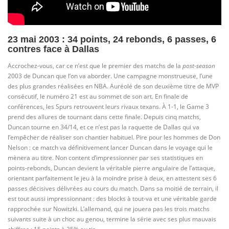
23 mai 2003 : 34 points, 24 rebonds, 6 passes, 6
contres face à Dallas
Accrochez-vous, car ce n’est que le premier des matchs de la
post-season
2003 de Duncan que l’on va aborder. Une campagne monstrueuse, l’une
des plus grandes réalisées en NBA. Auréolé de son deuxième titre de MVP
consécutif, le numéro 21 est au sommet de son art. En finale de
conférences, les Spurs retrouvent leurs rivaux texans. À 1-1, le Game 3
prend des allures de tournant dans cette finale. Depuis cinq matchs,
Duncan tourne en 34/14, et ce n’est pas la raquette de Dallas qui va
l’empêcher de réaliser son chantier habituel. Pire pour les hommes de Don
Nelson : ce match va définitivement lancer Duncan dans le voyage qui le
mènera au titre. Non content d’impressionner par ses statistiques en
points-rebonds, Duncan devient la véritable pierre angulaire de l’attaque,
orientant parfaitement le jeu à la moindre prise à deux, en attestent ses 6
passes décisives délivrées au cours du match. Dans sa moitié de terrain, il
est tout aussi impressionnant : des blocks à tout-va et une véritable garde
rapprochée sur Nowitzki. L’allemand, qui ne jouera pas les trois matchs
suivants suite à un choc au genou, termine la série avec ses plus mauvais