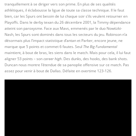
tranquillement à se diriger vers son prime. En plus de ses qualités
athlétiques, il éclabousse la ligue de toute sa classe technique. Il le faut
bien, car les Spurs ont besoin de lui chaque soir s’ils veulent retourner en
Playoffs. Dans le derby texan du 26 décembre 2001, la Timmy dépendance
atteint son paroxysme. Face aux Mavs, emmenés par le duo Nowtizki-
Nash, les Spurs sont dominés dans tous les secteurs du jeu. Robinson n’a
désormais plus l’impact statistique d’antan et Parker, encore jeune, ne
marque que 5 points et commet 6 fautes. Seul
The Big Fundamental
maintient, à bout de bras, les siens dans le match. Mais pour cela, il lui faut
aligner 53 points – son
career high
. Des dunks, des hooks, des bank shots.
Duncan nous montre l’étendue de sa panoplie offensive sur ce match. Pas
assez pour venir à bout de Dallas. Défaite en overtime 123-126.