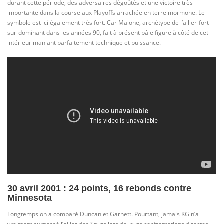
durant cette période, des adversaires dégoûtés et une victoire très
importante dans la course aux Playoffs arrachée en terre mormone. Le
symbole est ici également très fort. Car Malone, archétype de l’ailier-fort
sur-dominant dans les années 90, fait à présent pâle figure à côté de cet
intérieur maniant parfaitement technique et puissance.
30 avril 2001 : 24 points, 16 rebonds contre
Minnesota
Longtemps on a comparé Duncan et Garnett. Pourtant, jamais KG n’a