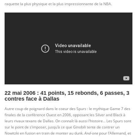
raquette la plus physique et la plus impressionnante de la NBA.
22 mai 2006 : 41 points, 15 rebonds, 6 passes, 3
contres face à Dallas
Autre coup de poignard dans le coeur des Spurs : le mythique Game 7 des
finales de la conférence Ouest en 2006, opposant les Silver and Black à
leurs rivaux texans de Dallas. On connaît là aussi l’histoire… Les Spurs sont
sur le point de s’imposer, jusqu’à ce que Ginobili tente de contrer un
Nowitzki en fusion en train de monter au dunk.
And-one
pour l’Allemand, et