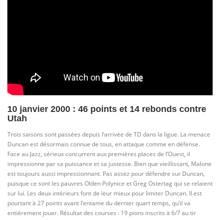
10 janvier 2000 : 46 points et 14 rebonds contre
Utah
Trois saisons sont passées depuis l’arrivée de TD dans la ligue. La menace
Duncan est désormais connue de tous, en attaque comme en défense.
Face au Jazz, sérieux concurrent aux premières places de l’Ouest, il
impressionne par sa puissance et sa justesse. Bien que vieillissant, Malone
est toujours aussi impressionnant. Pas assez pour défendre sur Duncan,
puisque ce sont les pauvres Olden Polynice et Greg Ostertag qui se relaient
sur lui. Les deux intérieurs font de leur mieux pour limiter Duncan. Il est
pourtant à 27 points avant l’entame du dernier quart temps, qu’il va
entièrement jouer. Résultat des courses : 19 pions inscrits à 6/7 au tir