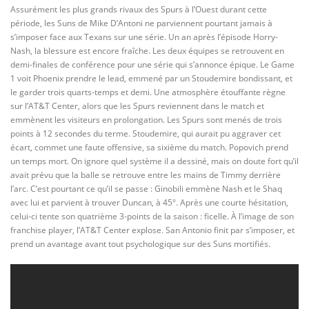
Assurément les plus grands rivaux des Spurs à l’Ouest durant cette
période, les Suns de Mike D’Antoni ne parviennent pourtant jamais à
s’imposer face aux Texans sur une série. Un an après l’épisode Horry-
Nash, la blessure est encore fraîche. Les deux équipes se retrouvent en
demi-finales de conférence pour une série qui s’annonce épique. Le Game
1 voit Phoenix prendre le lead, emmené par un Stoudemire bondissant, et
le garder trois quarts-temps et demi. Une atmosphère étouffante règne
sur l’AT&T Center, alors que les Spurs reviennent dans le match et
emmènent les visiteurs en prolongation. Les Spurs sont menés de trois
points à 12 secondes du terme. Stoudemire, qui aurait pu aggraver cet
écart, commet une faute offensive, sa sixième du match. Popovich prend
un temps mort. On ignore quel système il a dessiné, mais on doute fort qu’il
avait prévu que la balle se retrouve entre les mains de Timmy derrière
l’arc. C’est pourtant ce qu’il se passe : Ginobili emmène Nash et le Shaq
avec lui et parvient à trouver Duncan, à 45°. Après une courte hésitation,
celui-ci tente son quatrième 3-points de la saison : ficelle. À l’image de son
franchise player, l’AT&T Center explose. San Antonio finit par s’imposer, et
prend un avantage avant tout psychologique sur des Suns mortifiés.