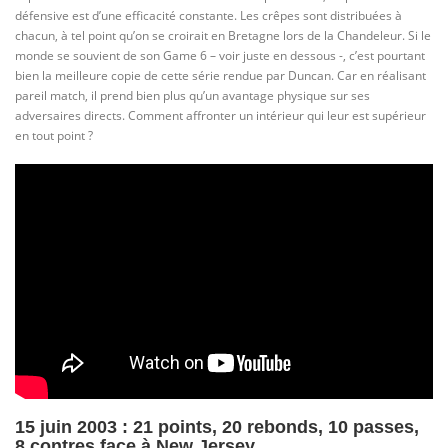
défensive est d’une efficacité constante. Les crêpes sont distribuées à
chacun, à tel point qu’on se croirait en Bretagne lors de la Chandeleur. Si le
monde se souvient de son Game 6 – voir juste en dessous -, c’est pourtant
bien la meilleure copie de cette série rendue par Duncan. Car en réalisant
pareil match, il prend bien plus qu’un avantage physique sur ses
adversaires directs. Comment affronter un intérieur qui leur est supérieur
en tout point ?
15 juin 2003 : 21 points, 20 rebonds, 10 passes,
8 contres face à New Jersey