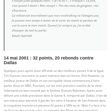
Il lançait juste quelques mots : « Je t’ai eu » , « Presque ». Le pire,
c’est quand il disait « Bien essayé ». Pas des mots de gangster, rien
d’hardcore.
Ça m’énervait énormément que mon trashtalking ne l’atteigne pas.
Je passais mon temps à tenter de le sortir du match et perdais de
vue le score et mon match. Quand j’ai compris ça, j’ai arrêté
d’essayer de mal lui parler.
Kevin Garnett
14 mai 2001 : 32 points, 20 rebonds contre
Dallas
Quelques jours après avoir affronté un des meilleurs postes 4 de la ligue,
Tim Duncan rencontre un autre intérieur bien en forme, Dirk Nowitzki. Le
meilleur joueur de Dallas et son incroyable shoot commencent à faire
parler d’eux en NBA. Pourtant, sur les trois premiers matchs de la série,
l’allemand est bien muselé par le binôme Duncan-Robinson. Après avoir
délivré une solide prestation dans le Game 4, remporté par Dallas, il fait de
son mieux pour parvenir à garder les siens à hauteur de San Antonio dans
la cinquième manche en plantant 42 points à 58% au tir. Mais il a face à lui
un Duncan des grands soirs : la raquette des Mavs ne peut rien faire