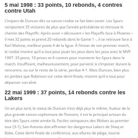
5 mai 1998 : 33 points, 10 rebonds, 4 contres
contre Utah
L’impact de Duncan dès sa saison rookie se fait bien sentir. Les Spurs
remportent 35 victoires de plus que l’année précédente et retrouve le
chemin des Playoffs. Après avoir « découvert » les Playoffs face à Phoenix –
il met 32 points et prend 20 rebonds dans le Game 1 -, il se retrouve face à
Karl Malone, meilleur poste 4 de la ligue. À l’instar de son premier match,
le rookie montre qu’il a tout pour jouer les yeux dans les yeux avec le MVP
1997. 33 pions, 10 prises et 4 contres pour maintenir les Spurs dans le
match. Insuffisant, malheureusement, pour parvenir à s’imposer durant la
rencontre, ou sur le reste de la série, perdue 4-1. Mais Duncan, bien plus
en jambes que Robinson sur cette demi-finale, montre qu’il a tout pour
dépasser son aîné.
22 mai 1999 : 37 points, 14 rebonds contre les
Lakers
Un an plus tard, le statut de Duncan n’est déjà plus le même. Auteur de la
plus grande saison sophomore de l’histoire, il est le principal artisan du
titre des Spurs cette année-là. Faciles vainqueurs des Wolves au premier
tour (3-1), San Antonio doit affronter les dangereux Lakers de Shaq et
Kobe. Cette demi-finale de conférence, aux allures de piège, tourne