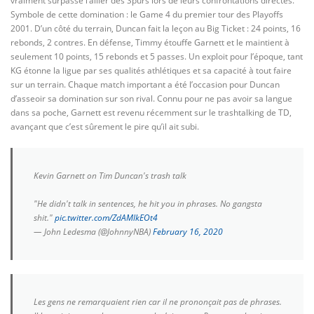
vraiment surpassé l’ailier des Spurs lors de leurs confrontations directes.
Symbole de cette domination : le Game 4 du premier tour des Playoffs
2001. D’un côté du terrain, Duncan fait la leçon au Big Ticket : 24 points, 16
rebonds, 2 contres. En défense, Timmy étouffe Garnett et le maintient à
seulement 10 points, 15 rebonds et 5 passes. Un exploit pour l’époque, tant
KG étonne la ligue par ses qualités athlétiques et sa capacité à tout faire
sur un terrain. Chaque match important a été l’occasion pour Duncan
d’asseoir sa domination sur son rival. Connu pour ne pas avoir sa langue
dans sa poche, Garnett est revenu récemment sur le trashtalking de TD,
avançant que c’est sûrement le pire qu’il ait subi.
Kevin Garnett on Tim Duncan's trash talk
"He didn't talk in sentences, he hit you in phrases. No gangsta
shit."
pic.twitter.com/ZdAMlkEOt4
— John Ledesma (@JohnnyNBA)
February 16, 2020
Les gens ne remarquaient rien car il ne prononçait pas de phrases.