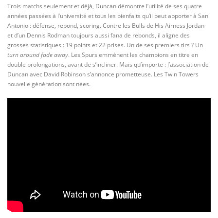
Trois matchs seulement et déjà, Duncan démontre l’utilité de ses quatre
années passées à l’université et tous les bienfaits qu’il peut apporter à San
Antonio : défense, rebond, scoring. Contre les Bulls de His Airness Jordan
et d’un Dennis Rodman toujours aussi fana de rebonds, il aligne des
grosses statistiques : 19 points et 22 prises. Un de ses premiers tirs ? Un
turn around fade away
. Les Spurs emmènent les champions en titre en
double prolongations, avant de s’incliner. Mais qu’importe : l’association de
Duncan avec David Robinson s’annonce prometteuse. Les Twin Towers
nouvelle génération sont nées.