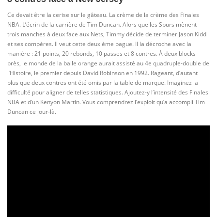
Ce devait être la cerise sur le gâteau. La crème de la crème des Finales
NBA. L’écrin de la carrière de Tim Duncan. Alors que les Spurs mènent
trois manches à deux face aux Nets, Timmy décide de terminer Jason Kidd
et ses compères. Il veut cette deuxième bague. Il la décroche avec la
manière : 21 points, 20 rebonds, 10 passes et 8 contres. À deux blocks
près, le monde de la balle orange aurait assisté au 4e quadruple-double de
l’Histoire, le premier depuis David Robinson en 1992. Rageant, d’autant
plus que deux contres ont été omis par la table de marque. Imaginez la
difficulté pour aligner de telles statistiques. Ajoutez-y l’intensité des Finales
NBA et d’un Kenyon Martin. Vous comprendrez l’exploit qu’a accompli Tim
Duncan ce jour-là.