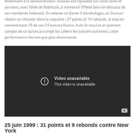
finalement à la démonstration. Duncan est injouable sur cette série et
parvient, avec l’aide de Robinson, à maintenir O’Neal bien en-dessous de
ses standards habituels. En atteste ce Game 3 d’anthologie, où Duncan
réalise un chantier dans la raquette : 37 points et 14 rebonds, le tout en
convertissant 19 de ses 23 lancers francs. Avec le recul et en prenant
compte de ce qu’ont accompli les Lakers les saisons suivantes, cette
performance n’en est que plus ahurissante.
25 juin 1999 : 31 points et 9 rebonds contre New
York