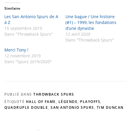
Similaire
Les San Antonio Spurs de A
Une bague / Une histoire
à Z
(#1) – 1999, les fondations
15 septembre 2019
d’une dynastie
Dans "Throwback Spurs"
12 avril 2020
Dans "Throwback Spurs"
Merci Tony !
12 novembre 2019
Dans "Spurs 2019/2020"
PUBLIÉ DANS
THROWBACK SPURS
ÉTIQUETÉ
HALL OF FAME
,
LÉGENDE
,
PLAYOFFS
,
QUADRUPLE DOUBLE
,
SAN ANTONIO SPURS
,
TIM DUNCAN