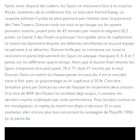
Après avoir disposé des Lakers, les Spurs se retrouvent
face à la surprise
Knicks, huitièmes de la conférence Est. Le tout sans Patrick Ewing. La
raquette Johnson-Camby ne peut pourtant pas rivaliser avec la puissance
des Twin Towers. Duncan roule sur tout ce qui bouge sur les quatre
premiers matchs, jouant près de 45 minutes par match et alignant 26,5
points. Le Game 5 des Finals va ponctuer l’incroyable série du sophomore.
Le match est âprement disputé, les défenses étouffantes et aucune équipe
ne parvient à se détacher. Duncan brille par sa constance sur toute la
rencontre et porte littéralement les Spurs en attaque, marquant 8, 8, 8 et 7
points sur les différents quarts-temps. Alors que le buzzer final retentit, les
Spurs s’imposent d’un petit point, 78 à 77, dont 31 inscrits par le seul
Duncan. Dans un match où chaque panier en vaut dix, il est le seul des
siens à finir avec un pourcentage au tir supérieur à 50 %. C’est dire
l’ampleur prise par Duncan au sein de l’équipe en seulement deux saisons.
Si le titre de MVP des Finales lui semblait déjà acquis, il convainc les
derniers esprits sceptiques par cette performance. Pour les plus curieux ou
les nostalgiques, le replay du match est dispo ci-dessous. Et si vous
souhaitez aller encore plus loin concernant la campagne de Playoffs 1999,
ça se passe
ici
.