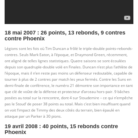
18 mai 2007 : 26 points, 13 rebonds, 9 contres
contre Phoenix
Légions sont les fois où Tim Duncan a frôlé le triple-double points-rebonds-
contres. Seuls Mark Eaton, à l’époque, et Draymond Green, récemment,
ont aligné de telles lignes statistiques. Quatre saisons se sont écoulées
depuis son quadruple-double volé en Finales. Duncan n’est plus l’athlète de
l’époque, mais il n’en reste pas moins un défenseur redoutable, capable de
tourner à plus de 2 contres par match les yeux fermés. Contre les Suns en
demi-finale de conférence, le numéro 21 démontre son importance en tant
que clé de voûte de la défense et protecteur d’arceau hors-pair. 9 bâches
posées au total sur la rencontre, dont 4 sur Stoudemire – ce qui n’empêche
pas le Stoud’ de poser 38 points au total. Mais c’est bien insuffisant quand
on voit l’impact de Timmy des deux côtés du terrain, bien épaulé en
attaque par un Parker à 30 pions.
19 avril 2008 : 40 points, 15 rebonds contre
Phoenix