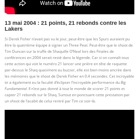
13 mai 2004 : 21 points, 21 rebonds contre les
Lakers
Si Derek Fisher n’avait pas vu le jour, peut-être que les Spurs auraient pu
être la quatrième équipe à signer un Three Peat. Peut-être que le shoot de
Tim Duncan sur la truffe de Shaquille O’Neal lors des Finales de
conférences en 2004 serait resté dans la légende. Car si on connaît tous
cette action qui voit le numéro 21 lancer une prière en tête de raquette
par-dessus le Shaq quasiment au buzzer, elle est bien moins ancrée dans
les mémoires que le shoot de Derek Fisher en 0.4 secondes. Cet incroyable
tir a également eu la faculté d’éclipser l’incroyable performance du
Big
Fundamental
. Il n’est pas donné à tout le monde de scorer 21 points et
capter 21 rebonds sur le Shaq. Surtout en ponctuant cette prestation par
un shoot de l’acabit de celui rentré par Tim ce soir-là.