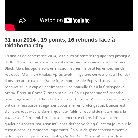
31 mai 2014 : 19 points, 16 rebonds face à
Oklahoma City
En finales de conférence 2014, les Spurs affrontent l’équipe très physique
d’OKC. Durant et les siens causent de sérieux problèmes aux Silver and
Black. Mais les Spurs sont en mission, et rien ne peut les empêcher de
retrouver Miami en Finales. Après avoir infligé une correction au Thunder
dans son antre dans le Game 6, les hommes de Popovich doivent
renouveler leur exploit et s’imposer une nouvelle fois à la Chesapeake
Arena. Dans un Game 7 irrespirable, les Spurs parviennent à prendre
l’avantage avant le début du dernier quart-temps. Mais leurs adversaires
ont de la ressource et égalisent pour aller en prolongation. Duncan est
d’ailleurs tout proche de marquer sur l’ultime rebond du match, mais le
buzzer a déjà retenti. Il n’est plus le monstre offensif d’il y a encore
quelques années, mais son influence défensive fait qu’il est toujours sur le
terrain dans les moments importants. En plus de gêner constamment la
bête physique qu’est Serge Ibaka,
The Old Man Riverwalk
se réveille au