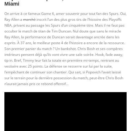
Miami
On arrive à ce fameux Game 6, amer souvenir pour tout fan des Spurs. Oui,
Ray Allen a
marché
inscrit l’un des plus gros tirs de l’histoire des Playoffs
NBA, privant au passage les Spurs d’un cinquième titre. Mais il ne faut pas
occulter le match de titan de Tim Duncan. Nul doute que sans le miracle
Ray Allen, la performance de Duncan serait davantage ancrée dans les
esprits. À 37 ans, le meilleur poste 4 de l’histoire a encore de la ressource.
Son premier panier du match ? Un bankshot. Chris Bosh et ses compères
intérieurs pensent déjà qu’ils vont vivre une sale soirée. Hook, fade away,
tip in. Bref, Timmy leur fait la totale en première mi-temps, rentrant au
vestiaire avec 25 points. La défense se resserre sur lui par la suite,
l’empêchant de continuer son chantier. Qui sait, si Popovich l’avait laissé
sur le terrain pour la dernière possession du match, peut-être Chris Bosh
n’aurait jamais pris ce rebond offensif…