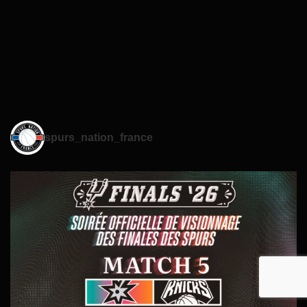
spurs_nation_france