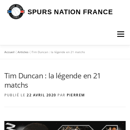
Aller
au
SPURS NATION FRANCE
contenu
Menu
Accueil
»
Articles
»
Tim Duncan : la légende en 21 matchs
DEVENIR MEMBRE
LA BOUTIQUE SNF
Tim Duncan : la légende en 21
NOS VOYAGES
L’ASSOCIATION
LES SPURS
matchs
PUBLIÉ LE
22 AVRIL 2020
PAR
PIERREM
ARTICLES
CONTACT