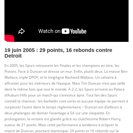
19 juin 2005 : 29 points, 16 rebonds contre
Detroit
En 2005, les Spurs retrouvent les Finales et les champions en titre, les
Pistons. Face à Duncan se dresse un mur. Enfin, plutôt deux. La masse Ben
Wallace, triple DPOY, et le longiligne Rasheed Wallace. Un calvaire à
affronter pour les intérieurs de l’époque. Mais Tim Duncan n’est pas taillé
dans le même bois que tout le monde. À 2-2, les Spurs arrivent au Palace
d’Auburn Hills pour un match qui s’annonce âpre. Tout fan des Spurs
connaît la chanson : les barbelés sont sortis et aucune équipe ne parvient à
surpasser l’autre dans le temps réglementaire – Duncan est d’ailleurs à
deux phalanges de donner l’avantage à SA sur une claquette. En
prolongation, la victoire est glanée grâce au clutchissime Robert Horry,
auteur de 21 points. Mais cette performance a tendance à éclipser le
match de Duncan, pourtant titanesque. 29 points et 16 rebonds sur la