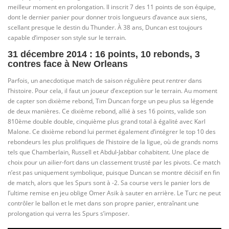
meilleur moment en prolongation. Il inscrit 7 des 11 points de son équipe,
dont le dernier panier pour donner trois longueurs d’avance aux siens,
scellant presque le destin du Thunder. À 38 ans, Duncan est toujours
capable d’imposer son style sur le terrain.
31 décembre 2014 : 16 points, 10 rebonds, 3
contres face à New Orleans
Parfois, un anecdotique match de saison régulière peut rentrer dans
l’histoire. Pour cela, il faut un joueur d’exception sur le terrain. Au moment
de capter son dixième rebond, Tim Duncan forge un peu plus sa légende
de deux manières. Ce dixième rebond, allié à ses 16 points, valide son
810ème double double, cinquième plus grand total à égalité avec Karl
Malone. Ce dixième rebond lui permet également d’intégrer le top 10 des
rebondeurs les plus prolifiques de l’histoire de la ligue, où de grands noms
tels que Chamberlain, Russell et Abdul-Jabbar cohabitent. Une place de
choix pour un ailier-fort dans un classement trusté par les pivots. Ce match
n’est pas uniquement symbolique, puisque Duncan se montre décisif en fin
de match, alors que les Spurs sont à -2. Sa course vers le panier lors de
l’ultime remise en jeu oblige Omer Asik à sauter en arrière. Le Turc ne peut
contrôler le ballon et le met dans son propre panier, entraînant une
prolongation qui verra les Spurs s’imposer.