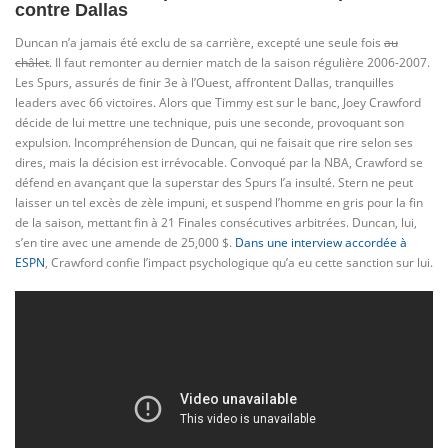
contre Dallas
Duncan n’a jamais été exclu de sa carrière, excepté une seule fois
au
châlet
. Il faut remonter au dernier match de la saison régulière 2006-2007.
Les Spurs, assurés de finir 3e à l’Ouest, affrontent Dallas, tranquilles
leaders avec 66 victoires. Alors que Timmy est sur le banc, Joey Crawford
décide de lui mettre une technique, puis une seconde, provoquant son
expulsion. Incompréhension de Duncan, qui ne faisait que rire selon ses
dires, mais la décision est irrévocable. Convoqué par la NBA, Crawford se
défend en avançant que la superstar des Spurs l’a insulté. Stern ne peut
laisser un tel excès de zèle impuni, et suspend l’homme en gris pour la fin
de la saison, mettant fin à 21 Finales consécutives arbitrées. Duncan, lui,
s’en tire avec une amende de 25,000 $.
Dans une interview accordée à
ESPN
, Crawford confie l’impact psychologique qu’a eu cette sanction sur lui.