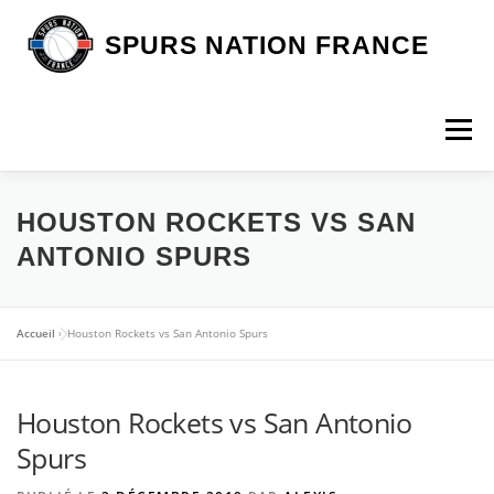
Aller
au
SPURS NATION FRANCE
contenu
Menu
DEVENIR MEMBRE
LA BOUTIQUE SNF
HOUSTON ROCKETS VS SAN
ANTONIO SPURS
NOS VOYAGES
L’ASSOCIATION
LES SPURS
Accueil
»
Houston Rockets vs San Antonio Spurs
ARTICLES
CONTACT
Houston Rockets vs San Antonio
Spurs