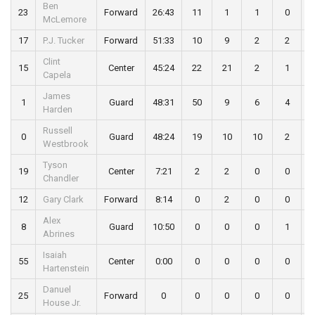
Ben
23
Forward
26:43
11
1
1
0
McLemore
17
P.J. Tucker
Forward
51:33
10
9
2
2
Clint
15
Center
45:24
22
21
2
1
Capela
James
1
Guard
48:31
50
9
6
4
Harden
Russell
0
Guard
48:24
19
10
10
2
Westbrook
Tyson
19
Center
7:21
2
2
0
0
Chandler
12
Gary Clark
Forward
8:14
0
2
0
0
Alex
8
Guard
10:50
0
0
0
1
Abrines
Isaiah
55
Center
0:00
0
0
0
0
Hartenstein
Danuel
25
Forward
0
0
0
0
0
House Jr.