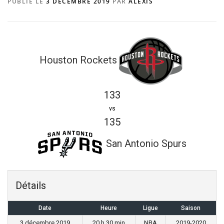
PUBLIÉ LE
3 DÉCEMBRE 2019
PAR
ALEXIS
Houston Rockets
133
vs
135
San Antonio Spurs
Détails
Date
Heure
Ligue
Saison
3 décembre 2019
20 h 30 min
NBA
2019-2020