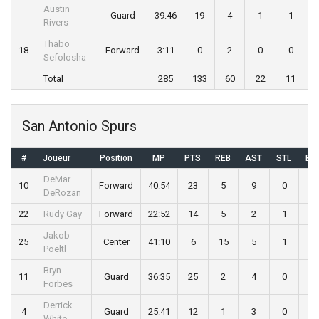
Austin
Guard
39:46
19
4
1
1
Rivers
Thabo
18
Forward
3:11
0
2
0
0
Sefolosha
Total
285
133
60
22
11
San Antonio Spurs
#
Joueur
Position
MP
PTS
REB
AST
STL
BL
DeMar
10
Forward
40:54
23
5
9
0
0
DeRozan
22
Rudy Gay
Forward
22:52
14
5
2
1
1
Jakob
25
Center
41:10
6
15
5
1
5
Poeltl
Bryn
11
Guard
36:35
25
2
4
0
0
Forbes
Derrick
4
Guard
25:41
12
1
3
0
0
White