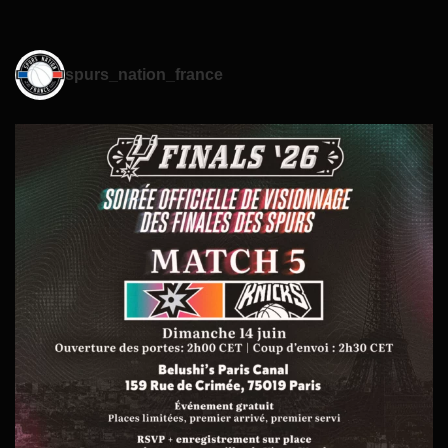
spurs_nation_france