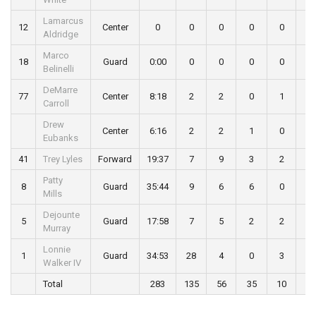
Lamarcus
12
Center
0
0
0
0
0
0
Aldridge
Marco
18
Guard
0:00
0
0
0
0
0
Belinelli
DeMarre
77
Center
8:18
2
2
0
1
0
Carroll
Drew
Center
6:16
2
2
1
0
0
Eubanks
41
Trey Lyles
Forward
19:37
7
9
3
2
1
Patty
8
Guard
35:44
9
6
6
0
0
Mills
Dejounte
5
Guard
17:58
7
5
2
2
0
Murray
Lonnie
1
Guard
34:53
28
4
0
3
1
Walker IV
Total
283
135
56
35
10
8