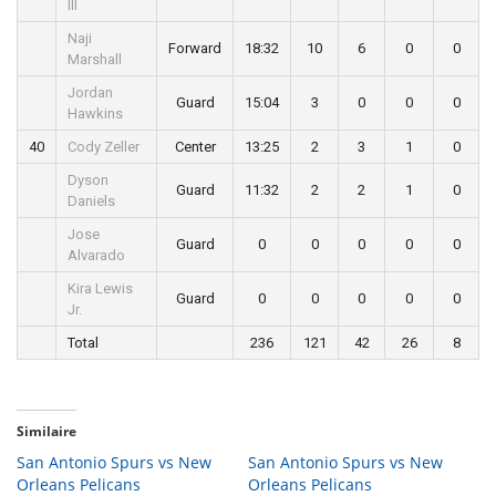
III
Naji
Forward
18:32
10
6
0
0
Marshall
Jordan
Guard
15:04
3
0
0
0
Hawkins
40
Cody Zeller
Center
13:25
2
3
1
0
Dyson
Guard
11:32
2
2
1
0
Daniels
Jose
Guard
0
0
0
0
0
Alvarado
Kira Lewis
Guard
0
0
0
0
0
Jr.
Total
236
121
42
26
8
Similaire
San Antonio Spurs vs New
San Antonio Spurs vs New
Orleans Pelicans
Orleans Pelicans