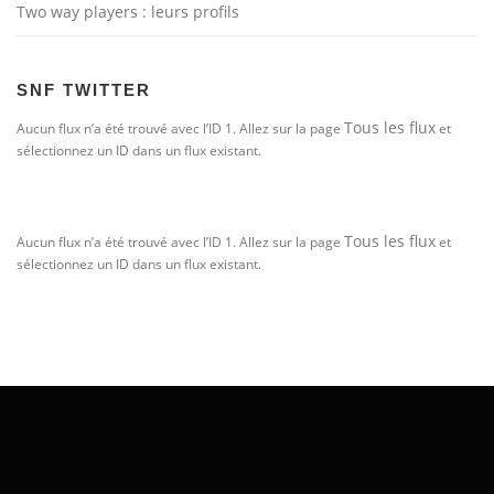
Two way players : leurs profils
SNF TWITTER
Tous les flux
Aucun flux n’a été trouvé avec l’ID 1. Allez sur la page
et
sélectionnez un ID dans un flux existant.
Tous les flux
Aucun flux n’a été trouvé avec l’ID 1. Allez sur la page
et
sélectionnez un ID dans un flux existant.