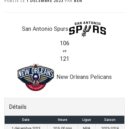
PUBLIÉ LE
1 DÉCEMBRE 2023
PAR
BEN
San Antonio Spurs
106
vs
121
New Orleans Pelicans
Détails
Date
Heure
Ligue
Saison
1 décembre 2023
20 h 00 min
NBA
2023-2024