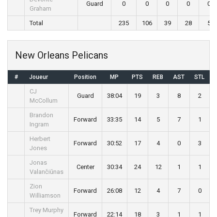
Guard
0
0
0
0
0
Graham
Total
235
106
39
28
5
New Orleans Pelicans
#
Joueur
Position
MP
PTS
REB
AST
STL
CJ
Guard
38:04
19
3
8
2
McCollum
Brandon
Forward
33:35
14
5
7
1
Ingram
Herbert
Forward
30:52
17
4
0
3
Jones
Jonas
Center
30:34
24
12
1
1
Valančiūnas
Zion
Forward
26:08
12
4
7
0
Williamson
Trey Murphy
Forward
22:14
18
3
1
1