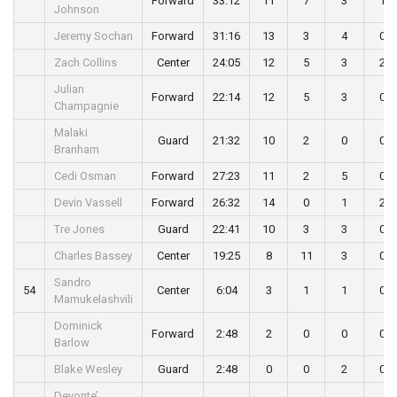
Forward
33:12
11
7
3
1
Johnson
Jeremy Sochan
Forward
31:16
13
3
4
0
Zach Collins
Center
24:05
12
5
3
2
Julian
Forward
22:14
12
5
3
0
Champagnie
Malaki
Guard
21:32
10
2
0
0
Branham
Cedi Osman
Forward
27:23
11
2
5
0
Devin Vassell
Forward
26:32
14
0
1
2
Tre Jones
Guard
22:41
10
3
3
0
Charles Bassey
Center
19:25
8
11
3
0
Sandro
54
Center
6:04
3
1
1
0
Mamukelashvili
Dominick
Forward
2:48
2
0
0
0
Barlow
Blake Wesley
Guard
2:48
0
0
2
0
Devonte’