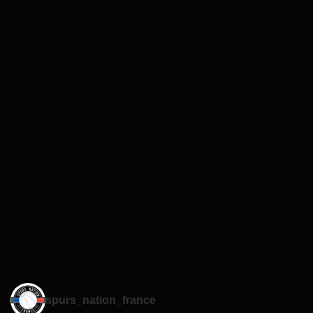
spurs_nation_france