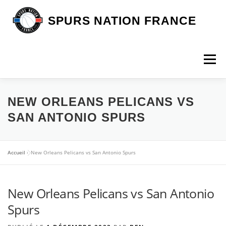
Aller
au
SPURS NATION FRANCE
contenu
Menu
DEVENIR MEMBRE
LA BOUTIQUE SNF
NEW ORLEANS PELICANS VS
SAN ANTONIO SPURS
NOS VOYAGES
L’ASSOCIATION
LES SPURS
Accueil
»
New Orleans Pelicans vs San Antonio Spurs
ARTICLES
CONTACT
New Orleans Pelicans vs San Antonio
Spurs