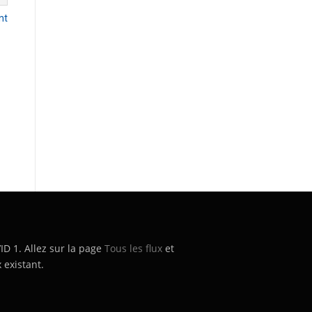
nt
’ID 1. Allez sur la page
Tous les flux
et
 existant.