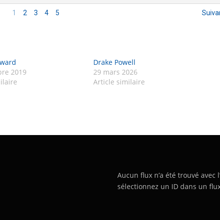
1
2
3
4
5
Suiva
oward
Drake Powell
re 2019
29 mars 2026
ilaire
Article similaire
Aucun flux n’a été trouvé avec l
sélectionnez un ID dans un flux