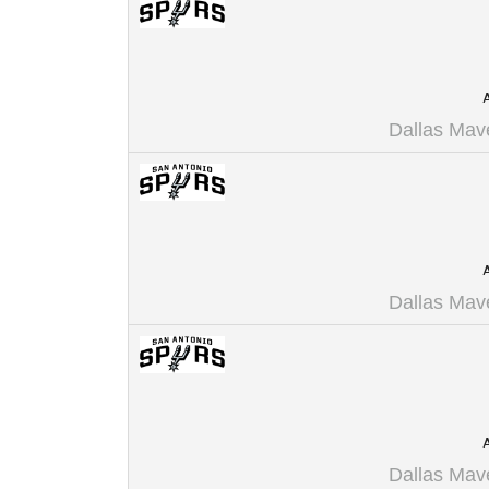
A
Dallas Mav
A
Dallas Mav
A
Dallas Mav