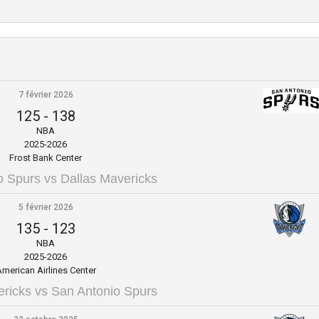
7 février 2026
125
-
138
NBA
2025-2026
Frost Bank Center
o Spurs vs Dallas Mavericks
5 février 2026
135
-
123
NBA
2025-2026
merican Airlines Center
ericks vs San Antonio Spurs