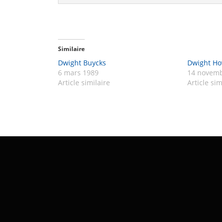
Similaire
Dwight Buycks
Dwight H
6 mars 1989
14 novemb
Article similaire
Article sim