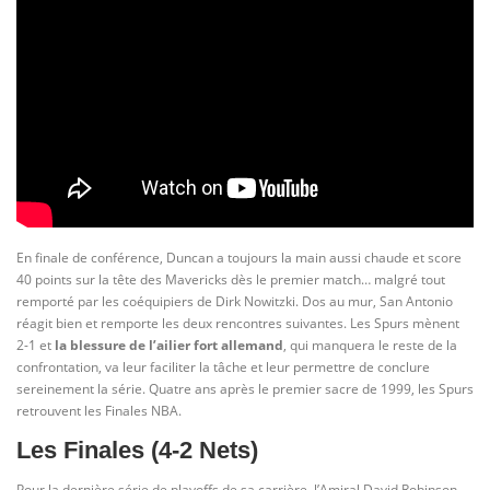
En finale de conférence, Duncan a toujours la main aussi chaude et score
40 points sur la tête des Mavericks dès le premier match… malgré tout
remporté par les coéquipiers de Dirk Nowitzki. Dos au mur, San Antonio
réagit bien et remporte les deux rencontres suivantes. Les Spurs mènent
2-1 et
la blessure de l’ailier fort allemand
, qui manquera le reste de la
confrontation, va leur faciliter la tâche et leur permettre de conclure
sereinement la série. Quatre ans après le premier sacre de 1999, les Spurs
retrouvent les Finales NBA.
Les Finales (4-2 Nets)
Pour la dernière série de playoffs de sa carrière, l’Amiral David Robinson