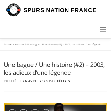
Aller
au
SPURS NATION FRANCE
contenu
Menu
Accueil
»
Articles
»
Une bague / Une histoire (#2) – 2003, les adieux d’une légende
DEVENIR MEMBRE
LA BOUTIQUE SNF
Une bague / Une histoire (#2) – 2003,
NOS VOYAGES
L’ASSOCIATION
LES SPURS
les adieux d’une légende
PUBLIÉ LE
26 AVRIL 2020
PAR
FÉLIX G.
ARTICLES
CONTACT