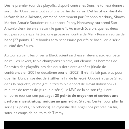
Dès le premier tour des playoffs, disputé contre les Suns, le ton est donné :
sortir de l’Ouest sera tout sauf une partie de plaisir.
L’effectif explosif de
la franchise d’Arizona
, emmené notamment par Stephon Marbury, Shawn
Marion, Amar’e Stoudemire ou encore Penny Hardaway, surprend San
Antonio d’entrée en enlevant le game 1. Au match 5, alors que les deux
équipes sont à égalité 2-2, une grosse rencontre de Malik Rose en sortie de
banc (27 points, 13 rebonds) sera nécessaire pour faire basculer la série
du côté des Spurs.
Au tour suivant, les Silver & Black voient se dresser devant eux leur bête
noire. Les Lakers, triple champions en titre, ont éliminé les hommes de
Popovich des playoffs lors des deux dernières années (finale de
conférence en 2001 et deuxième tour en 2002). Il n’en fallait pas plus pour
que Tim Duncan se décide à siffler la fin de la récré. Opposé au gros Shaq
dans la raquette, et malgré le très faible apport de David Robinson (21
minutes de temps de jeu sur la série), le MVP de la saison régulière
emporte tout sur son passage :
28 points de moyenne et surtout une
performance stratosphérique au game 6
au Staples Center pour plier la
série (37 points, 16 rebonds). La dynastie des Angelinos prend ainsi fin,
sous les coups de boutoirs de Timmy.