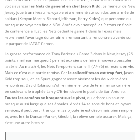
voit s’avancer
les Nets du général en chef Jason Kidd
. Le meneur de New
Jersey joue à un niveau incroyable et a emmené sur son dos une armée de
soldats (Kenyon Martin, Richard Jefferson, Kerry Kittles) que personne ou
presque ne voyait en finale NBA. Après avoir sweepé les Pistons en finale
de conférence à l’Est, les Nets cèdent le game 1 dans le Texas mais
reprennent l’avantage du terrain en remportant la rencontre suivante sur
le parquet de l’AT&T Center.
La grosse performance de Tony Parker au Game 3 dans le New Jersey (26
points, meilleur marqueur) permet aux siens de faire à nouveau basculer
la série. Au match 4, les Nets l’emportent sur le fil (77-76) et restent en vie.
Mais ce n’est que partie remise. Car
le collectif texan est trop fort
, Jason
Kidd trop seul, et les Spurs gagnent assez aisément les deux dernières
rencontres. David Robinson s’offre même le luxe de terminer sa carrière
en soulevant le trophée Larry O’Brien devant le public de San Antonio.
Toutes les caméras se braquent sur le pivot
, qui arbore un sourire
presque aussi large que ses épaules. Après 14 saisons de bons et loyaux
services, il peut partir tranquille : sa bijouterie est désormais bien remplie
et, avec le trio Duncan-Parker, Ginobili, la relève semble assurer. Mais ça,
c’est une autre histoire.