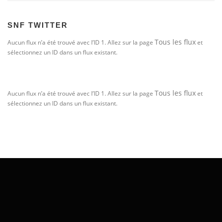
SNF TWITTER
Tous les flux
Aucun flux n’a été trouvé avec l’ID 1. Allez sur la page
et
sélectionnez un ID dans un flux existant.
Tous les flux
Aucun flux n’a été trouvé avec l’ID 1. Allez sur la page
et
sélectionnez un ID dans un flux existant.