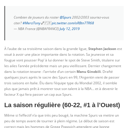
Combien de joueurs du roster
@Spurs
2002/2003 sauriez-vous
citer?
#MerciTony
🏀🇫🇷
pic.twitter.com/oRBtn7TR68
— NBA France (@NBAFRANCE)
July 12, 2019
À l’aube de sa troisième saison dans la grande ligue,
Stephen Jackson
est
voué à avoir une place importante dans la rotation. Sa jeunesse et sa
fougue vont pousser Pop’ à lui donner le spot de Steve Smith, titulaire sur
les ailes l’année précédente mais un peu vieillissant. Dernier changement
dans la rotation texane : l’arrivée d’un certain
Manu Ginobili
. Drafté
quelques jours après le sacre des Spurs en 99, l’Argentin vient de passer
trois saisons en Italie. Élu dans l’équipe type du Mondial 2002, il semble
plus que jamais prêt à montrer tout son talent à la NBA… et à devenir le
facteur X qui fera passer un cap aux Spurs.
La saison régulière (60-22, #1 à l’Ouest)
Même si l’effectif n’a que très peu bougé, la machine Spurs va mettre un
peu de temps avant de tourner à plein régime. Le début de saison est
correct mais les hommes de Gregg Popovich attendent une bonne