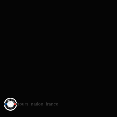
spurs_nation_france