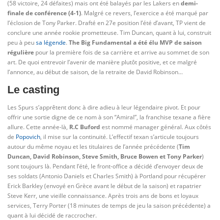
(58 victoire, 24 défaites) mais ont été balayés par les Lakers en
demi-
finale de conférence (4-1)
. Malgré ce revers, l’exercice a été marqué par
l’éclosion de Tony Parker. Drafté en 27e position l’été d’avant, TP vient de
conclure une année rookie prometteuse. Tim Duncan, quant à lui, construit
peu à peu
sa légende
.
The Big Fundamental a été élu MVP de saison
régulière
pour la première fois de sa carrière et arrive au sommet de son
art. De quoi entrevoir l’avenir de manière plutôt positive, et ce malgré
l’annonce, au début de saison, de la retraite de David Robinson…
Le casting
Les Spurs s’apprêtent donc à dire adieu à leur légendaire pivot. Et pour
offrir une sortie digne de ce nom à son “Amiral”, la franchise texane a fière
allure. Cette année-là,
R.C Buford
est nommé manager général. Aux côtés
de
Popovich
, il mise sur la continuité. L’effectif texan s’articule toujours
autour du même noyau et les titulaires de l’année précédente (
Tim
Duncan, David Robinson, Steve Smith, Bruce Bowen et Tony Parker
)
sont toujours là. Pendant l’été, le front-office a décidé d’envoyer deux de
ses soldats (Antonio Daniels et Charles Smith) à Portland pour récupérer
Erick Barkley (envoyé en Grèce avant le début de la saison) et rapatrier
Steve Kerr, une vieille connaissance. Après trois ans de bons et loyaux
services, Terry Porter (18 minutes de temps de jeu la saison précédente) a
quant à lui décidé de raccrocher.