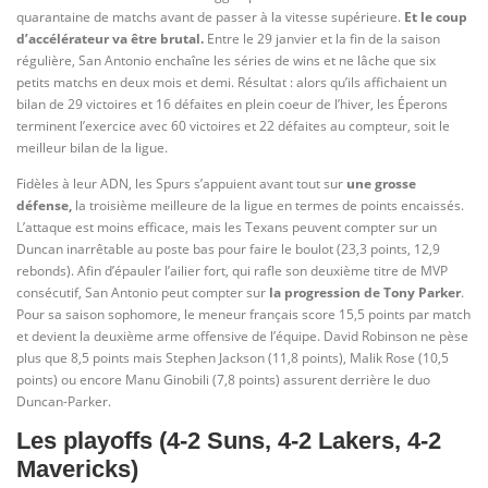
quarantaine de matchs avant de passer à la vitesse supérieure.
Et le coup
d’accélérateur va être brutal.
Entre le 29 janvier et la fin de la saison
régulière, San Antonio enchaîne les séries de wins et ne lâche que six
petits matchs en deux mois et demi. Résultat : alors qu’ils affichaient un
bilan de 29 victoires et 16 défaites en plein coeur de l’hiver, les Éperons
terminent l’exercice avec 60 victoires et 22 défaites au compteur, soit le
meilleur bilan de la ligue.
Fidèles à leur ADN, les Spurs s’appuient avant tout sur
une grosse
défense,
la troisième meilleure de la ligue en termes de points encaissés.
L’attaque est moins efficace, mais les Texans peuvent compter sur un
Duncan inarrêtable au poste bas pour faire le boulot (23,3 points, 12,9
rebonds). Afin d’épauler l’ailier fort, qui rafle son deuxième titre de MVP
consécutif, San Antonio peut compter sur
la progression de Tony Parker
.
Pour sa saison sophomore, le meneur français score 15,5 points par match
et devient la deuxième arme offensive de l’équipe. David Robinson ne pèse
plus que 8,5 points mais Stephen Jackson (11,8 points), Malik Rose (10,5
points) ou encore Manu Ginobili (7,8 points) assurent derrière le duo
Duncan-Parker.
Les playoffs (4-2 Suns, 4-2 Lakers, 4-2
Mavericks)