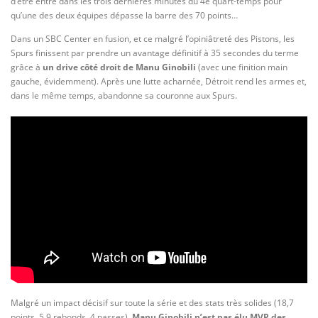
d’être entré dans les trois dernières minutes du 4e quart-temps pour
qu’une des deux équipes dépasse la barre des 70 points…
Dans un SBC Center en fusion, et ce malgré l’opiniâtreté des Pistons, les
Spurs finissent par prendre un avantage définitif à 35 secondes du terme
grâce à
un drive côté droit de Manu Ginobili
(avec une finition main
gauche, évidemment). Après une lutte acharnée, Détroit rend les armes et,
dans le même temps, abandonne sa couronne aux Spurs.
Malgré un impact décisif sur toute la série et des stats très solides (18,7
points, 5,9 rebonds, 4 passes),
Manu Ginobili n’est pas élu MVP des