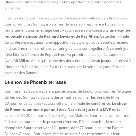
Black vont immédiatement réagir et remporter les quatre rencontres
suivantes.
C’est un tout autre morceau qui se dresse sur la route de San Antonio au
tour suivant. Les Sonics, troisièmes de la saison régulière à l’Ouest, ont
parfaitement tourné la page Gary Payton et se sont construits
une équipe
redoutable autour de Rashard Lewis et de Ray Allen
. Cette demi-finale
de conférence est aussi une opposition de style, puisque Seattle présente
le deuxième meilleur offensive rating de la saison régulière. À ce petit jeu,
c’est bien la défense de Popovich qui va prendre le pas sur l’attaque de
Nate McMillan. Alors qu’aucune des deux équipes n’avait jusque-là réussi à
s’imposer à l’extérieur, les Spurs font basculer la série au game 6 sur le
parquet des Sonics.
Le show de Phoenix terrassé
Comme si les Spurs n’avaient pas eu assez de boulot pour contrer l’attaque
de feu des Sonics, ils doivent désormais se coltiner les Suns de Mike
d’Antoni et de son basket ultra-offensif en finale de conférence.
Le show
de Phoenix, emmené par un Steve Nash tout juste élu MVP
de la
saison 2004-2005, tourne à plein régime. Mais les Spurs ont aussi leur mot
à dire en attaque et ils le prouvent d’entrée. Dès le match 1, le ton est
donné : les Spurs inscrivent 121 points, dont 77 pour le seul trio Parker-
Duncan-Ginobili. Battus lors des deux premières rencontres sur leur