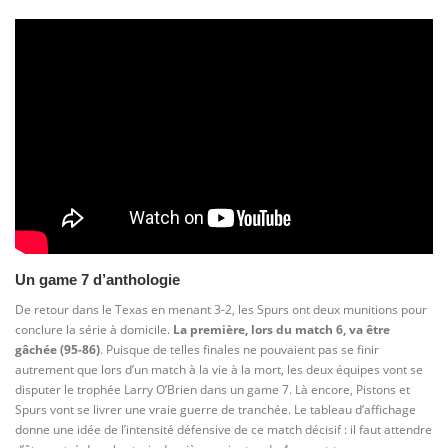
Un game 7 d’anthologie
De retour dans le Texas en menant 3-2, les Spurs ont deux munitions pour
conclure la série à domicile.
La première, lors du match 6, va être
gâchée (95-86)
. Puisque de telles finales ne pouvaient pas se finir
autrement que lors d’un match à la vie à la mort, les deux équipes vont se
disputer le trophée Larry O’Brien dans un game 7. Là encore, Pistons et
Spurs vont se livrer une vraie guerre de tranchée. Le tableau d’affichage
donne une idée de l’intensité défensive de ce match décisif : il faut attendre