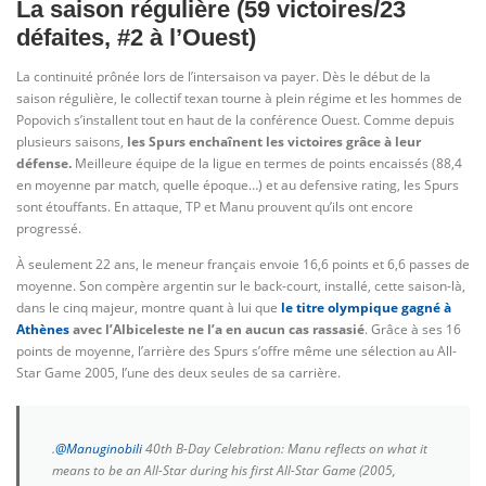
La saison régulière (59 victoires/23
défaites, #2 à l’Ouest)
La continuité prônée lors de l’intersaison va payer. Dès le début de la
saison régulière, le collectif texan tourne à plein régime et les hommes de
Popovich s’installent tout en haut de la conférence Ouest. Comme depuis
plusieurs saisons,
les Spurs enchaînent les victoires grâce à leur
défense.
Meilleure équipe de la ligue en termes de points encaissés (88,4
en moyenne par match, quelle époque…) et au defensive rating, les Spurs
sont étouffants. En attaque, TP et Manu prouvent qu’ils ont encore
progressé.
À seulement 22 ans, le meneur français envoie 16,6 points et 6,6 passes de
moyenne. Son compère argentin sur le back-court, installé, cette saison-là,
dans le cinq majeur, montre quant à lui que
le titre olympique gagné à
Athènes
avec l’Albiceleste ne l’a en aucun cas rassasié
. Grâce à ses 16
points de moyenne, l’arrière des Spurs s’offre même une sélection au All-
Star Game 2005, l’une des deux seules de sa carrière.
.
@Manuginobili
40th B-Day Celebration: Manu reflects on what it
means to be an All-Star during his first All-Star Game (2005,