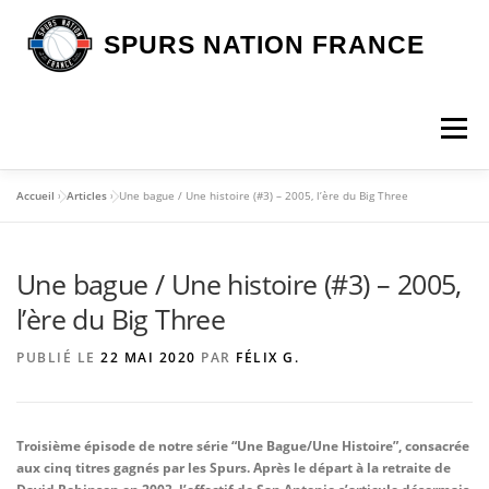
Aller
au
SPURS NATION FRANCE
contenu
Menu
Accueil
»
Articles
»
Une bague / Une histoire (#3) – 2005, l’ère du Big Three
DEVENIR MEMBRE
LA BOUTIQUE SNF
Une bague / Une histoire (#3) – 2005,
NOS VOYAGES
L’ASSOCIATION
LES SPURS
l’ère du Big Three
PUBLIÉ LE
22 MAI 2020
PAR
FÉLIX G.
ARTICLES
CONTACT
Troisième épisode de notre série “Une Bague/Une Histoire”, consacrée
aux cinq titres gagnés par les Spurs. Après le départ à la retraite de