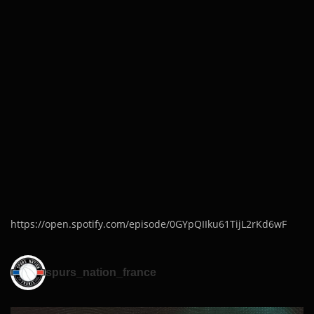
https://open.spotify.com/episode/0GYpQIIku61TijL2rKd6wF
spurs_nation_france