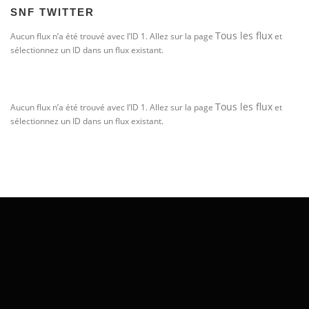
SNF TWITTER
Tous les flux
Aucun flux n’a été trouvé avec l’ID 1. Allez sur la page
et
sélectionnez un ID dans un flux existant.
Tous les flux
Aucun flux n’a été trouvé avec l’ID 1. Allez sur la page
et
sélectionnez un ID dans un flux existant.