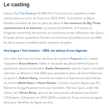
Le casting
Autour d’un
Tim Duncan
All-NBA First Team pour la septième année
consécutive au cours de l’exercice 2003-2004, Tony Parker et Manu
Ginobili prennent de plus en plus de place et
les contours du Big Three
commencent à se dessiner
. La saison précédente, le Français et
l’Argentin étaient les deuxièmes et troisièmes armes offensives des Spurs .
À l’aube de leur quatrième (Parker) et troisième (Ginobili) saison en NBA,
les deux joueurs semblent prêts à passer un palier.
Une bague / Une histoire – 2003, les adieux d’une légende
Aux côtés des trois hommes de base du système
Popovich
, les soldats
s’appellent
Bruce Bowen
, fidèle à son poste de pitbull défensif pour la
quatrième saison consécutive,
Rasho Nesterovic
, que les Spurs sont allés
chercher au Wolves à l’été 2003 pour prendre la place de David Robinson
au poste 5,
Robert Horry
, arraché aux Lakers à l’intersaison précédente,
ou encore
Malik Rose
et
Devin Brown
. Comme souvent depuis que R.C
Buford et Gregg Popovich sont aux manettes, l’été des Spurs a été très
calme. Seul
Brent Barry
, qui sort de cinq saisons sérieuses aux Sonics
(10,8 points, 5,8 passes en 2003-2004) a rejoint le Texas en tant qu’agent
libre pour densifier les lignes arrière.