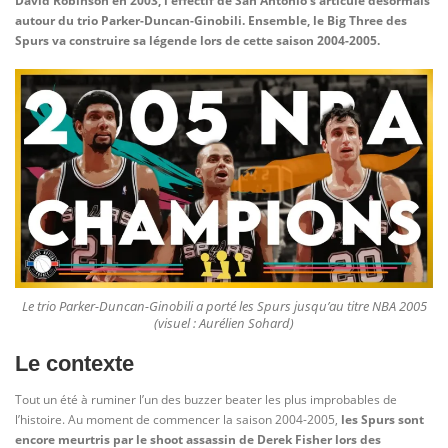
David Robinson en 2003, l’effectif de San Antonio s’articule désormais
autour du trio Parker-Duncan-Ginobili. Ensemble, le Big Three des
Spurs va construire sa légende lors de cette saison 2004-2005.
Le trio Parker-Duncan-Ginobili a porté les Spurs jusqu’au titre NBA 2005
(visuel : Aurélien Sohard)
Le contexte
Tout un été à ruminer l’un des buzzer beater les plus improbables de
l’histoire. Au moment de commencer la saison 2004-2005,
les Spurs sont
encore meurtris par le shoot assassin de Derek Fisher lors des