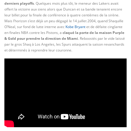
derniers playoffs
. Quelques mois plus tôt, le meneur des Lakers avait
offert la victoire aux siens alors que Duncan et sa bande tenaient encore
leur billet pour la finale de conférence à quatre centièmes de la sirène.
Mais l’horizon s’est déjà un peu dégagé le 14 juillet 2004, quand Shaquille
O’Neal, sur fond de lutte interne avec
Kobe Bryant
et de défaite cinglante
en finales NBA contre les Pistons, a
claqué la porte de la maison Purple
& Gold pour prendre la direction de Miami
. Reboostés par le vide laissé
par le gros Shaq à Los Angeles, les Spurs attaquent la saison revanchards
et déterminés à reprendre leur couronne.