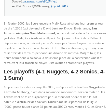
Denver)
pic.twitter.com/z90flV4ygb
— NBA History (@NBAHistory)
July 28, 2017
En février 2005, les Spurs envoient Malik Rose ainsi que leur premier tour
de draft 2005 (qui deviendra David Lee) aux Knicks. En échange,
San
Antonio récupère Nazr Mohammed
, le pivot titulaire de la franchise new-
yorkaise. Malgré ce trade et le départ d’un joueur présent dans l’effectif
depuis sept ans, la mécanique ne s’enraye pas. Seule frayeur de la saison
régulière : la blessure à la cheville de Tim Duncan fin mars, qui éloignera
l’ailier fort des terrains pendant une dizaine de matchs. Malgré tout, les
Spurs terminent la saison à la deuxième place de la conférence Ouest et
retrouvent leur franchise player juste avant d’entamer les playoffs.
Les playoffs (4-1 Nuggets, 4-2 Sonics, 4-
1 Suns)
Au premier tour de ces playoffs 2005, les Spurs affrontent
les Nuggets de
Carmelo Anthony
, alors dans son année sophomore. Lors du match 1, les
Texans vont se faire surprendre par un étonnant André Miller. Plutôt
habitué à distribuer des caviars, l’ancien meilleur passeur de la ligue
(2002) prend feu et plante 31 points au SBC Center. Menés 1-0, les Silver &