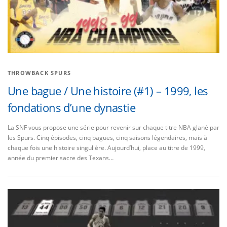
THROWBACK SPURS
Une bague / Une histoire (#1) – 1999, les
fondations d’une dynastie
La SNF vous propose une série pour revenir sur chaque titre NBA glané par
les Spurs. Cinq épisodes, cinq bagues, cinq saisons légendaires, mais à
chaque fois une histoire singulière. Aujourd’hui, place au titre de 1999,
année du premier sacre des Texans…