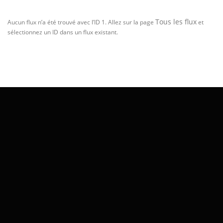
Tous les flux
Aucun flux n’a été trouvé avec l’ID 1. Allez sur la page
et
sélectionnez un ID dans un flux existant.