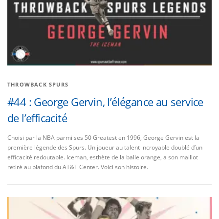
THROWBACK SPURS
#44 : George Gervin, l’élégance au service
de l’efficacité
Choisi par la NBA parmi ses 50 Greatest en 1996, George Gervin est la
première légende des Spurs. Un joueur au talent incroyable doublé d’un
efficacité redoutable. Iceman, esthète de la balle orange, a son maillot
retiré au plafond du AT&T Center. Voici son histoire.