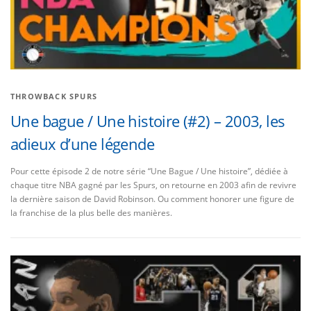
i
c
l
e
THROWBACK SPURS
s
Une bague / Une histoire (#2) – 2003, les
adieux d’une légende
Pour cette épisode 2 de notre série “Une Bague / Une histoire”, dédiée à
chaque titre NBA gagné par les Spurs, on retourne en 2003 afin de revivre
la dernière saison de David Robinson. Ou comment honorer une figure de
la franchise de la plus belle des manières.