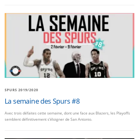
SPURS 2019/2020
La semaine des Spurs #8
Avec trois défaites cette semaine, dont une face aux Blazers, les Playoffs
semblent définitivement s’éloigner de San Antonio.