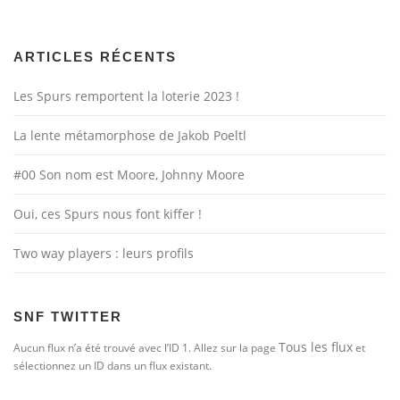
g
a
ARTICLES RÉCENTS
t
i
Les Spurs remportent la loterie 2023 !
o
n
La lente métamorphose de Jakob Poeltl
d
#00 Son nom est Moore, Johnny Moore
e
s
Oui, ces Spurs nous font kiffer !
a
r
Two way players : leurs profils
t
i
c
SNF TWITTER
l
Tous les flux
Aucun flux n’a été trouvé avec l’ID 1. Allez sur la page
et
e
sélectionnez un ID dans un flux existant.
s