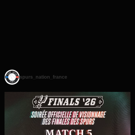
spurs_nation_france