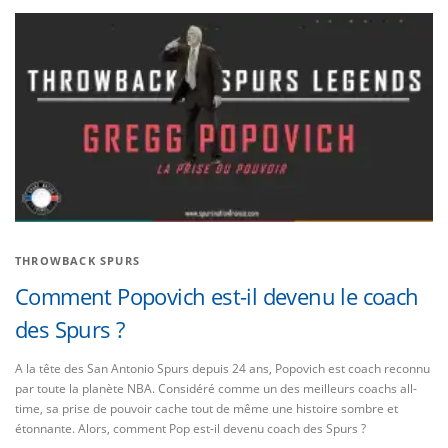
THROWBACK SPURS
Comment Popovich est-il devenu le coach
des Spurs ?
A la tête des San Antonio Spurs depuis 24 ans, Popovich est coach reconnu
par toute la planète NBA. Considéré comme un des meilleurs coachs all-
time, sa prise de pouvoir cache tout de même une histoire sombre et
étonnante. Alors, comment Pop est-il devenu coach des Spurs ?